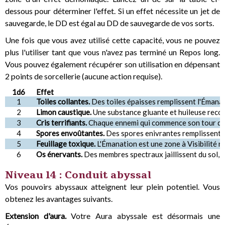
dessous pour déterminer l'effet. Si un effet nécessite un jet de
sauvegarde, le DD est égal au DD de sauvegarde de vos sorts.
Une fois que vous avez utilisé cette capacité, vous ne pouvez
plus l'utiliser tant que vous n'avez pas terminé un Repos long.
Vous pouvez également récupérer son utilisation en dépensant
2 points de sorcellerie (aucune action requise).
1d6
Effet
1
Toiles collantes.
Des toiles épaisses remplissent l'Émanati
2
Limon caustique.
Une substance gluante et huileuse recouv
3
Cris terrifiants.
Chaque ennemi qui commence son tour dans 
4
Spores envoûtantes.
Des spores enivrantes remplissent l'
5
Feuillage toxique.
L'Émanation est une zone à Visibilité 
6
Os énervants.
Des membres spectraux jaillissent du sol, 
Niveau 14 : Conduit abyssal
Vos pouvoirs abyssaux atteignent leur plein potentiel. Vous
obtenez les avantages suivants.
Extension d'aura.
Votre Aura abyssale est désormais une