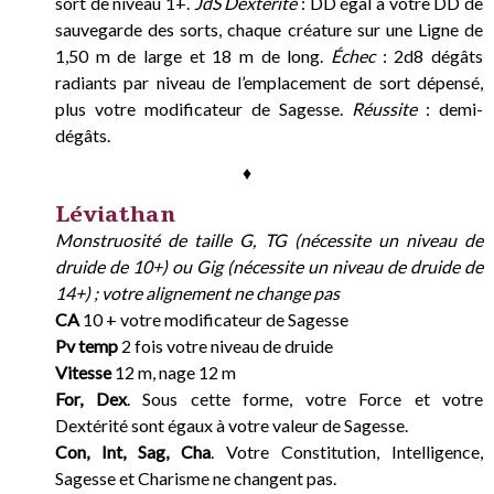
sort de niveau 1+.
JdS Dextérité
: DD égal à votre DD de
sauvegarde des sorts, chaque créature sur une Ligne de
1,50 m de large et 18 m de long.
Échec
: 2d8 dégâts
radiants par niveau de l’emplacement de sort dépensé,
plus votre modificateur de Sagesse.
Réussite
: demi-
dégâts.
♦
Léviathan
Monstruosité de taille G, TG (nécessite un niveau de
druide de 10+) ou Gig (nécessite un niveau de druide de
14+) ; votre alignement ne change pas
CA
10 + votre modificateur de Sagesse
Pv temp
2 fois votre niveau de druide
Vitesse
12 m, nage 12 m
For, Dex
. Sous cette forme, votre Force et votre
Dextérité sont égaux à votre valeur de Sagesse.
Con, Int, Sag, Cha
. Votre Constitution, Intelligence,
Sagesse et Charisme ne changent pas.