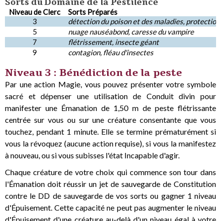
Sorts du Domaine de la Pestilence
Niveau de Clerc
Sorts Préparés
3
détection du poison et des maladies, protection
5
nuage nauséabond, caresse du vampire
7
flétrissement, insecte géant
9
contagion, fléau d'insectes
Niveau 3 : Bénédiction de la peste
Par une action Magie, vous pouvez présenter votre symbole
sacré et dépenser une utilisation de Conduit divin pour
manifester une Émanation de 1,50 m de peste flétrissante
centrée sur vous ou sur une créature consentante que vous
touchez, pendant 1 minute. Elle se termine prématurément si
vous la révoquez (aucune action requise), si vous la manifestez
à nouveau, ou si vous subisses l'état Incapable d'agir.
Chaque créature de votre choix qui commence son tour dans
l'Émanation doit réussir un jet de sauvegarde de Constitution
contre le DD de sauvegarde de vos sorts ou gagner 1 niveau
d'Épuisement. Cette capacité ne peut pas augmenter le niveau
d'Épuisement d'une créature au-delà d'un niveau égal à votre