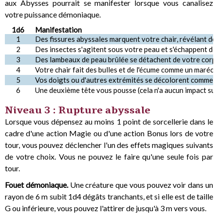
aux Abysses pourrait se manifester lorsque vous canalisez
votre puissance démoniaque.
1d6
Manifestation
1
Des fissures abyssales marquent votre chair, révélant d
2
Des insectes s'agitent sous votre peau et s'échappent de 
3
Des lambeaux de peau brûlée se détachent de votre corps
4
Votre chair fait des bulles et de l'écume comme un maréc
5
Vos doigts ou d'autres extrémités se décolorent comme s'i
6
Une deuxième tête vous pousse (cela n'a aucun impact sur 
Niveau 3 : Rupture abyssale
Lorsque vous dépensez au moins 1 point de sorcellerie dans le
cadre d'une action Magie ou d'une action Bonus lors de votre
tour, vous pouvez déclencher l'un des effets magiques suivants
de votre choix. Vous ne pouvez le faire qu'une seule fois par
tour.
Fouet démoniaque.
Une créature que vous pouvez voir dans un
rayon de 6 m subit 1d4 dégâts tranchants, et si elle est de taille
G ou inférieure, vous pouvez l'attirer de jusqu'à 3 m vers vous.