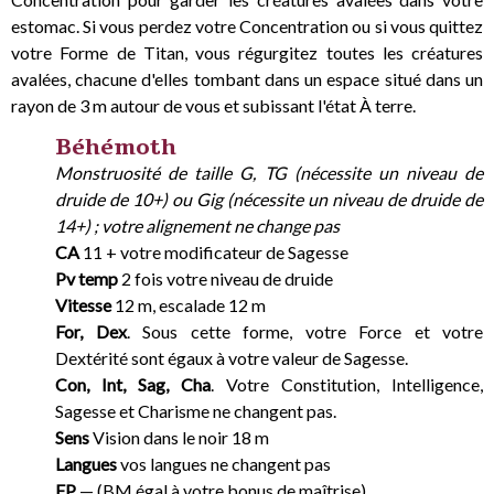
estomac. Si vous perdez votre Concentration ou si vous quittez
votre Forme de Titan, vous régurgitez toutes les créatures
avalées, chacune d'elles tombant dans un espace situé dans un
rayon de 3 m autour de vous et subissant l'état À terre.
Béhémoth
Monstruosité de taille G, TG (nécessite un niveau de
druide de 10+) ou Gig (nécessite un niveau de druide de
14+) ; votre alignement ne change pas
CA
11 + votre modificateur de Sagesse
Pv temp
2 fois votre niveau de druide
Vitesse
12 m, escalade 12 m
For, Dex
. Sous cette forme, votre Force et votre
Dextérité sont égaux à votre valeur de Sagesse.
Con, Int, Sag, Cha
. Votre Constitution, Intelligence,
Sagesse et Charisme ne changent pas.
Sens
Vision dans le noir 18 m
Langues
vos langues ne changent pas
FP
— (BM égal à votre bonus de maîtrise)