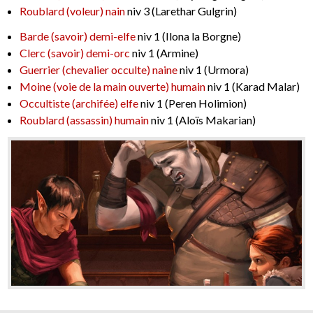
Roublard (voleur) nain
niv 3 (Larethar Gulgrin)
Barde (savoir) demi-elfe
niv 1 (Ilona la Borgne)
Clerc (savoir) demi-orc
niv 1 (Armine)
Guerrier (chevalier occulte) naine
niv 1 (Urmora)
Moine (voie de la main ouverte) humain
niv 1 (Karad Malar)
Occultiste (archifée) elfe
niv 1 (Peren Holimion)
Roublard (assassin) humain
niv 1 (Aloïs Makarian)