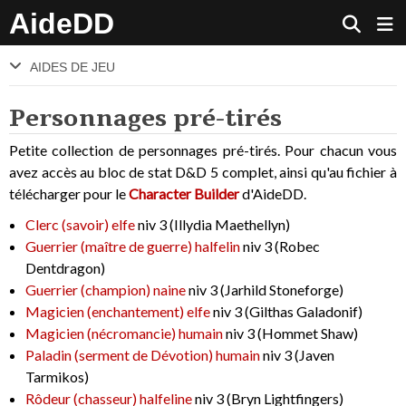
AideDD
AIDES DE JEU
Personnages pré-tirés
Petite collection de personnages pré-tirés. Pour chacun vous
avez accès au bloc de stat D&D 5 complet, ainsi qu'au fichier à
télécharger pour le
Character Builder
d'AideDD.
Clerc (savoir) elfe
niv 3 (Illydia Maethellyn)
Guerrier (maître de guerre) halfelin
niv 3 (Robec
Dentdragon)
Guerrier (champion) naine
niv 3 (Jarhild Stoneforge)
Magicien (enchantement) elfe
niv 3 (Gilthas Galadonif)
Magicien (nécromancie) humain
niv 3 (Hommet Shaw)
Paladin (serment de Dévotion) humain
niv 3 (Javen
Tarmikos)
Rôdeur (chasseur) halfeline
niv 3 (Bryn Lightfingers)