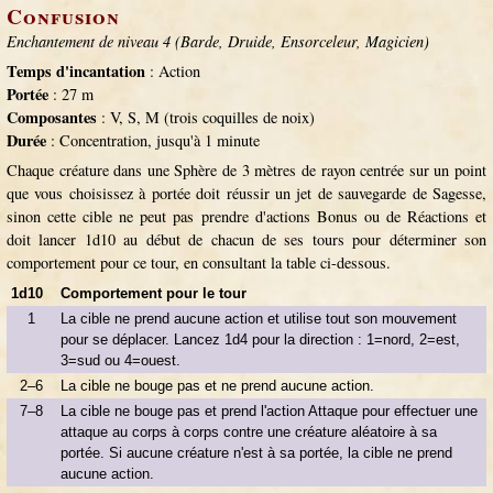
Confusion
Enchantement de niveau 4 (Barde, Druide, Ensorceleur, Magicien)
Temps d'incantation
: Action
Portée
: 27 m
Composantes
: V, S, M (trois coquilles de noix)
Durée
: Concentration, jusqu'à 1 minute
Chaque créature dans une Sphère de 3 mètres de rayon centrée sur un point
que vous choisissez à portée doit réussir un jet de sauvegarde de Sagesse,
sinon cette cible ne peut pas prendre d'actions Bonus ou de Réactions et
doit lancer 1d10 au début de chacun de ses tours pour déterminer son
comportement pour ce tour, en consultant la table ci-dessous.
1d10
Comportement pour le tour
1
La cible ne prend aucune action et utilise tout son mouvement
pour se déplacer. Lancez 1d4 pour la direction : 1=nord, 2=est,
3=sud ou 4=ouest.
2–6
La cible ne bouge pas et ne prend aucune action.
7–8
La cible ne bouge pas et prend l'action Attaque pour effectuer une
attaque au corps à corps contre une créature aléatoire à sa
portée. Si aucune créature n'est à sa portée, la cible ne prend
aucune action.