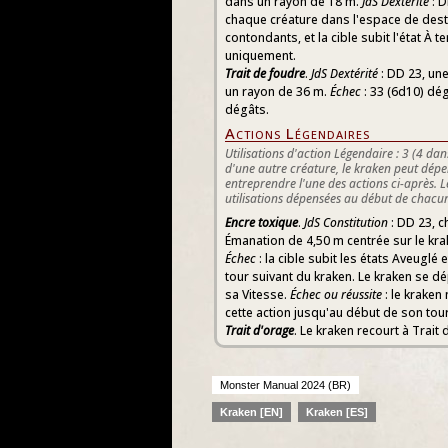
dans un rayon de 18 m.
JdS Dextérité
: D
chaque créature dans l'espace de dest
contondants, et la cible subit l'état À te
uniquement.
Trait de foudre
.
JdS Dextérité
: DD 23, une
un rayon de 36 m.
Échec
: 33 (6d10) dé
dégâts.
Actions Légendaires
Utilisations d'action Légendaire : 3 (4 dan
d'une autre créature, le kraken peut dépe
entreprendre l'une des actions ci-après. 
utilisations dépensées au début de chacun
Encre toxique
.
JdS Constitution
: DD 23, 
Émanation de 4,50 m centrée sur le krak
Échec
: la cible subit les états Aveuglé
tour suivant du kraken. Le kraken se dé
sa Vitesse.
Échec ou réussite
: le kraken
cette action jusqu'au début de son tour
Trait d'orage
. Le kraken recourt à Trait 
Monster Manual 2024 (BR)
Kraken [EN]
Kraken [ES]