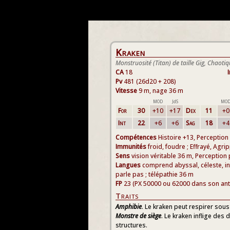
Kraken
Monstruosité (Titan) de taille Gig, Chaot
CA
18
I
Pv
481 (26d20 + 208)
Vitesse
9 m, nage 36 m
MOD
JdS
MO
For
30
+10
+17
Dex
11
+0
Int
22
+6
+6
Sag
18
+4
Compétences
Histoire +13, Perception
Immunités
froid, foudre ; Effrayé, Agri
Sens
vision véritable 36 m, Perception
Langues
comprend abyssal, céleste, in
parle pas ; télépathie 36 m
FP
23 (PX 50000 ou 62000 dans son antr
Traits
Amphibie
. Le kraken peut respirer sous 
Monstre de siège
. Le kraken inflige des
structures.