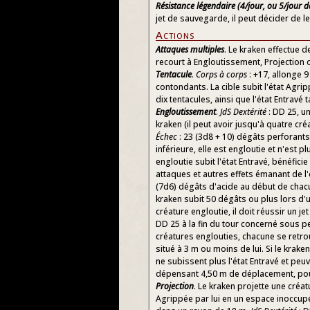
Résistance légendaire (4/jour, ou 5/jour 
jet de sauvegarde, il peut décider de l
Actions
Attaques multiples
. Le kraken effectue 
recourt à Engloutissement, Projection 
Tentacule
.
Corps à corps
: +17, allonge 
contondants. La cible subit l'état Agri
dix tentacules, ainsi que l'état Entravé 
Engloutissement
.
JdS Dextérité
: DD 25, u
kraken (il peut avoir jusqu'à quatre créa
Échec
: 23 (3d8 + 10) dégâts perforants. 
inférieure, elle est engloutie et n'est 
engloutie subit l'état Entravé, bénéficie
attaques et autres effets émanant de l'
(7d6) dégâts d'acide au début de chacu
kraken subit 50 dégâts ou plus lors d'
créature engloutie, il doit réussir un 
DD 25 à la fin du tour concerné sous pe
créatures englouties, chacune se retr
situé à 3 m ou moins de lui. Si le krake
ne subissent plus l'état Entravé et peu
dépensant 4,50 m de déplacement, pour 
Projection
. Le kraken projette une créat
Agrippée par lui en un espace inoccupé q