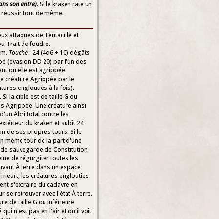
dans son antre)
. Si le kraken rate un
e réussir tout de même.
deux attaques de Tentacule et
ou Trait de foudre.
9 m.
Touché
: 24 (4d6 + 10) dégâts
ppé (évasion DD 20) par l'un des
tant qu'elle est agrippée.
ne créature Agrippée par le
tures englouties à la fois).
Si la cible est de taille G ou
plus Agrippée. Une créature ainsi
 d'un Abri total contre les
extérieur du kraken et subit 24
n de ses propres tours. Si le
un même tour de la part d'une
jet de sauvegarde de Constitution
ine de régurgiter toutes les
ouvant À terre dans un espace
n meurt, les créatures englouties
vent s'extraire du cadavre en
se retrouver avec l'état À terre.
ure de taille G ou inférieure
ui n'est pas en l'air et qu'il voit