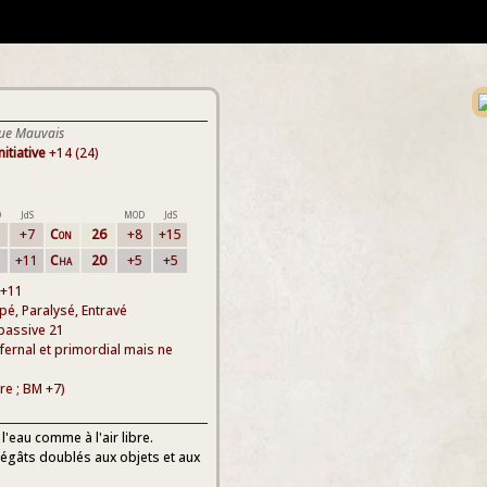
ique Mauvais
nitiative
+14 (24)
D
JdS
MOD
JdS
+7
Con
26
+8
+15
+11
Cha
20
+5
+5
 +11
ppé, Paralysé, Entravé
 passive 21
fernal et primordial mais ne
e ; BM +7)
l'eau comme à l'air libre.
 dégâts doublés aux objets et aux