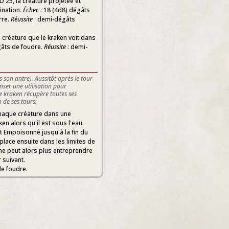
D 25, la créature projetée et
ination.
Échec
: 18 (4d8) dégâts
rre.
Réussite
: demi-dégâts
 créature que le kraken voit dans
gâts de foudre.
Réussite
: demi-
s son antre). Aussitôt après le tour
nser une utilisation pour
Le kraken récupère toutes ses
 de ses tours.
chaque créature dans une
en alors qu'il est sous l'eau.
 et Empoisonné jusqu'à la fin du
place ensuite dans les limites de
 ne peut alors plus entreprendre
 suivant.
de foudre.