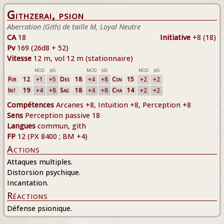
Githzerai, psion
Aberration (Gith) de taille M, Loyal Neutre
CA
18
Initiative
+8 (18)
Pv
169 (26d8 + 52)
Vitesse
12 m, vol 12 m (stationnaire)
MOD
JdS
MOD
JdS
MOD
JdS
For
12
+1
+5
Dex
18
+4
+8
Con
15
+2
+2
Int
19
+4
+8
Sag
18
+4
+8
Cha
14
+2
+2
Compétences
Arcanes +8, Intuition +8, Perception +8
Sens
Perception passive 18
Langues
commun, gith
FP
12 (PX 8400 ; BM +4)
Actions
Attaques multiples.
Distorsion psychique.
Incantation.
Réactions
Défense psionique.