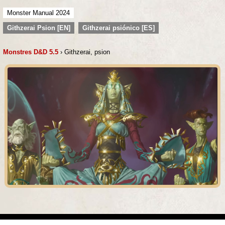
Monster Manual 2024
Githzerai Psion [EN]
Githzerai psiónico [ES]
Monstres D&D 5.5
› Githzerai, psion