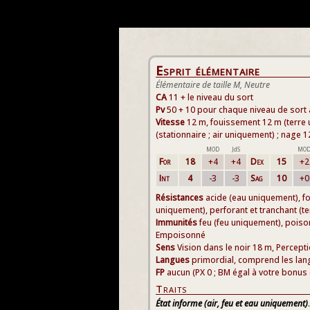
Esprit élémentaire
Élémentaire de taille M, Neutre
CA
11 + le niveau du sort
Pv
50 + 10 pour chaque niveau de sort
Vitesse
12 m, fouissement 12 m (terre 
(stationnaire ; air uniquement) ; nage
MOD
JdS
MO
For
18
+4
+4
Dex
15
+2
Int
4
-3
-3
Sag
10
+0
Résistances
acide (eau uniquement), fo
uniquement), perforant et tranchant (t
Immunités
feu (feu uniquement), poison 
Empoisonné
Sens
Vision dans le noir 18 m, Percept
Langues
primordial, comprend les lan
FP
aucun (PX 0 ; BM égal à votre bonus 
Traits
État informe (air, feu et eau uniquement)