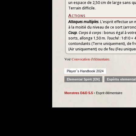
un espace de 2,50 cm de large sans q
Terrain difficile.
Actions
Attaques multiples
. L'esprit effectue u
à la moitié du niveau de ce sort (arrondir
Coup
.
Corps à corps
: bonus égal à votr
sorts, allonge 1,50 m.
Touché
: 1d10 + 4
contondants (Terre uniquement), de fr
(Air uniquement) ou de feu (Feu unique
Voir
Convocation d'élémentaire
.
Player´s Handbook 2024
Elemental Spirit [EN]
Espíritu elemental
Monstres D&D 5.5
› Esprit élémentaire