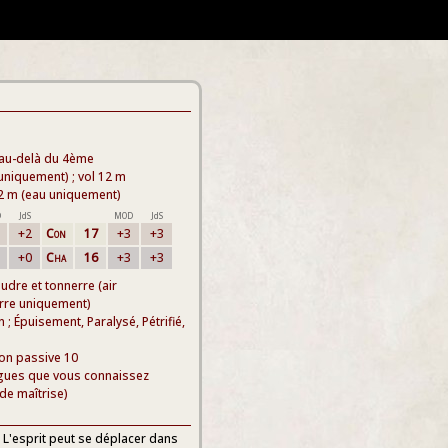
 au-delà du 4ème
uniquement) ; vol 12 m
 12 m (eau uniquement)
D
JdS
MOD
JdS
+2
Con
17
+3
+3
+0
Cha
16
+3
+3
udre et tonnerre (air
erre uniquement)
; Épuisement, Paralysé, Pétrifié,
ion passive 10
gues que vous connaissez
de maîtrise)
. L'esprit peut se déplacer dans