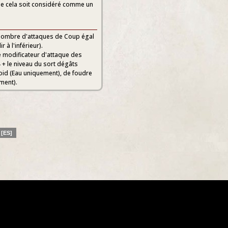
ue cela soit considéré comme un
n nombre d'attaques de Coup égal
 à l'inférieur).
e modificateur d'attaque des
 + le niveau du sort dégâts
oid (Eau uniquement), de foudre
ment).
 [ES]