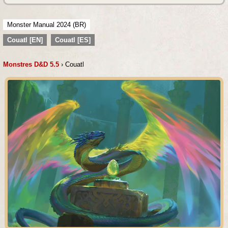
Monster Manual 2024 (BR)
Couatl [EN]
Couatl [ES]
Monstres D&D 5.5
› Couatl