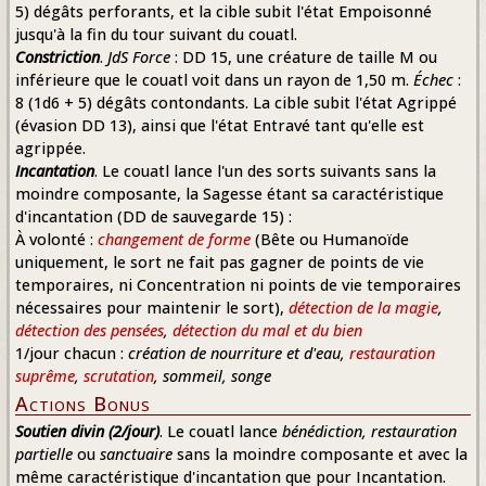
5) dégâts perforants, et la cible subit l'état Empoisonné
jusqu'à la fin du tour suivant du couatl.
Constriction
.
JdS Force
: DD 15, une créature de taille M ou
inférieure que le couatl voit dans un rayon de 1,50 m.
Échec
:
8 (1d6 + 5) dégâts contondants. La cible subit l'état Agrippé
(évasion DD 13), ainsi que l'état Entravé tant qu'elle est
agrippée.
Incantation
. Le couatl lance l'un des sorts suivants sans la
moindre composante, la Sagesse étant sa caractéristique
d'incantation (DD de sauvegarde 15) :
À volonté :
changement de forme
(Bête ou Humanoïde
uniquement, le sort ne fait pas gagner de points de vie
temporaires, ni Concentration ni points de vie temporaires
nécessaires pour maintenir le sort),
détection de la magie
,
détection des pensées
,
détection du mal et du bien
1/jour chacun :
création de nourriture et d'eau,
restauration
suprême
,
scrutation
, sommeil, songe
Actions Bonus
Soutien divin (2/jour)
. Le couatl lance
bénédiction, restauration
partielle
ou
sanctuaire
sans la moindre composante et avec la
même caractéristique d'incantation que pour Incantation.