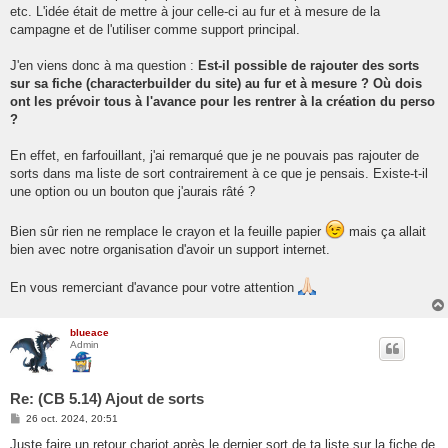
etc. L'idée était de mettre à jour celle-ci au fur et à mesure de la
campagne et de l'utiliser comme support principal.
J'en viens donc à ma question :
Est-il possible de rajouter des sorts
sur sa fiche (characterbuilder du site) au fur et à mesure ? Où dois
ont les prévoir tous à l'avance pour les rentrer à la création du perso
?
En effet, en farfouillant, j'ai remarqué que je ne pouvais pas rajouter de
sorts dans ma liste de sort contrairement à ce que je pensais. Existe-t-il
une option ou un bouton que j'aurais râté ?
Bien sûr rien ne remplace le crayon et la feuille papier
mais ça allait
bien avec notre organisation d'avoir un support internet.
En vous remerciant d'avance pour votre attention
blueace
Admin
Re: (CB 5.14) Ajout de sorts
M
26 oct. 2024, 20:51
e
s
Juste faire un retour chariot après le dernier sort de ta liste sur la fiche de