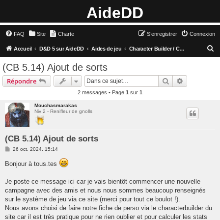
AideDD
FAQ
Site
Charte
S’enregistrer
Connexion
R
Accueil
D&D 5 sur AideDD
Aides de jeu
Character Builder / Character Creator
e
(CB 5.14) Ajout de sorts
c
Rechercher
Recherche 
Répondre
h
2 messages • Page
1
sur
1
e
Mouchasmarakas
r
Niv 2 - Renifleur de gnolls
c
h
(CB 5.14) Ajout de sorts
e
M
26 oct. 2024, 15:14
r
e
s
Bonjour à tous.tes
s
a
g
Je poste ce message ici car je vais bientôt commencer une nouvelle
e
campagne avec des amis et nous nous sommes beaucoup renseignés
sur le système de jeu via ce site (merci pour tout ce boulot !).
Nous avons choisi de faire notre fiche de perso via le characterbuilder du
site car il est très pratique pour ne rien oublier et pour calculer les stats