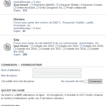
(autodélestage > 5 ans)
Sous-forums :
Scénarios AideDD
,
Character Builder / Character Creator
,
Online Assistant
,
Gritty Dungeons 5e
,
Projet collaboratif
Sujets :
372
Univers
Forum pour parler des univers de D&D 5 : Royaumes Oubliés, Laelith,
Greyhawk, etc
(autodélestage > 5 ans)
Sujets :
81
Site
Forum pour parler du site AideDD et de sa communauté : présentation, etc
Sous-forums :
Gobelin d'or 2023
,
Gobelin d'or 2021
,
Gobelin d'or 2019
,
Gobelin d'or 2018
,
Gobelin d'or 2017
,
Gobelin d'or 2016
,
Gobelin
d'or 2015
Sujets :
288
CONNEXION
•
S’ENREGISTRER
Nom d’utilisateur :
Mot de passe :
J’ai oublié mon mot de passe
Se souvenir de moi
QUI EST EN LIGNE
Au total il y a
2237
utilisateurs en ligne : 10 enregistrés, 0 invisible et 2227 invités (d’après
le nombre d’utilisateurs actifs ces 5 dernières minutes)
STATISTIQUES