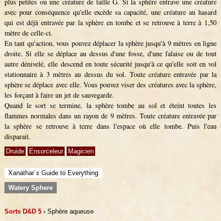
plus petites ou une créature de taille G. Si la sphère entrave une créature
avec pour conséquence qu'elle excède sa capacité, une créature au hasard
qui est déjà entravée par la sphère en tombe et se retrouve à terre à 1,50
mètre de celle-ci.
En tant qu'action, vous pouvez déplacer la sphère jusqu'à 9 mètres en ligne
droite. Si elle se déplace au dessus d'une fosse, d'une falaise ou de tout
autre dénivelé, elle descend en toute sécurité jusqu'à ce qu'elle soit en vol
stationnaire à 3 mètres au dessus du sol. Toute créature entravée par la
sphère se déplace avec elle. Vous pouvez viser des créatures avec la sphère,
les forçant à faire un jet de sauvegarde.
Quand le sort se termine, la sphère tombe au sol et éteint toutes les
flammes normales dans un rayon de 9 mètres. Toute créature entravée par
la sphère se retrouve à terre dans l'espace où elle tombe. Puis l'eau
disparait.
Druide
Ensorceleur
Magicien
Xanathar´s Guide to Everything
Watery Sphere
Sorts D&D 5
› Sphère aqueuse