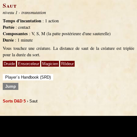
Saut
niveau 1 - transmutation
Temps d'incantation
: 1 action
Portée
: contact
Composantes
: V, S, M (la patte postérieure d'une sauterelle)
Durée
: 1 minute
Vous touchez une créature. La distance de saut de la créature est triplée
pour la durée du sort.
Druide
Ensorceleur
Magicien
Rôdeur
Player´s Handbook (SRD)
Jump
Sorts D&D 5
› Saut