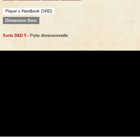
Player´s Handbook (SRD)
Dimension Door
Sorts D&D 5
› Porte dimensionnelle