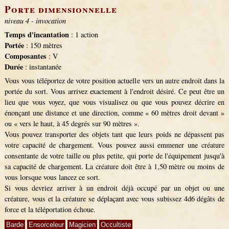
Porte dimensionnelle
niveau 4 - invocation
Temps d'incantation
: 1 action
Portée
: 150 mètres
Composantes
: V
Durée
: instantanée
Vous vous téléportez de votre position actuelle vers un autre endroit dans la
portée du sort. Vous arrivez exactement à l'endroit désiré. Ce peut être un
lieu que vous voyez, que vous visualisez ou que vous pouvez décrire en
énonçant une distance et une direction, comme « 60 mètres droit devant »
ou « vers le haut, à 45 degrés sur 90 mètres ».
Vous pouvez transporter des objets tant que leurs poids ne dépassent pas
votre capacité de chargement. Vous pouvez aussi emmener une créature
consentante de votre taille ou plus petite, qui porte de l'équipement jusqu'à
sa capacité de chargement. La créature doit être à 1,50 mètre ou moins de
vous lorsque vous lancez ce sort.
Si vous devriez arriver à un endroit déjà occupé par un objet ou une
créature, vous et la créature se déplaçant avec vous subissez 4d6 dégâts de
force et la téléportation échoue.
Barde
Ensorceleur
Magicien
Occultiste