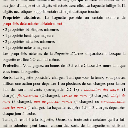
aux jets d'attaque et de dégâts effectués avec elle. La baguette inflige 2d12
dégâts nécrotiques supplémentaire si le jet d'attaque touche.
Propriétés aléatoires
. La baguette possède un certain nombre de
propriétés déterminées aléatoirement
:
• 2 propriétés bénéfiques mineures
• 1 propriété bénéfique majeure
• 2 propriétés néfastes mineures
• 1 propriété néfaste majeure
Les propriétés néfastes de la
Baguette d'Orcus
disparaissent lorsque la
baguette est liée à Orcus lui-même.
Protection
. Vous gagnez un bonus de +3 à votre Classe d'Armure tant que
vous tenez la baguette.
Sorts
. La baguette possède 7 charges. Tant que vous la tenez, vous pouvez
utiliser une action pour dépenser 1 ou plusieurs de ses charges pour lancer
l'un des sorts suivants (sauvegarde DD 18) :
animation des morts
(1
charge),
flétrissement
(2 charges),
cercle de mort
(3 charges),
doigt de
mort
(3 charges),
mot de pouvoir mortel
(4 charges) ou
communication
avec les morts
(1 charge). La baguette récupère 1d4 + 3 charges dépensées
chaque jour à l'aube.
Tant qu'il est lié à la baguette, Orcus, ou toute autre créature qu'il a lui-
même adoubée, peut lancer chacun des sorts de la baguette en utilisant