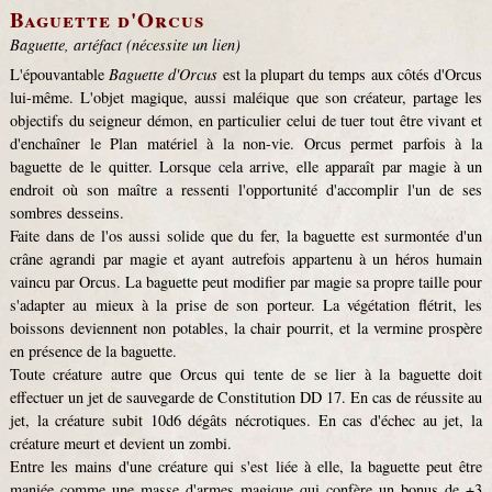
Baguette d'Orcus
Baguette, artéfact (nécessite un lien)
L'épouvantable
Baguette d'Orcus
est la plupart du temps aux côtés d'Orcus
lui-même. L'objet magique, aussi maléique que son créateur, partage les
objectifs du seigneur démon, en particulier celui de tuer tout être vivant et
d'enchaîner le Plan matériel à la non-vie. Orcus permet parfois à la
baguette de le quitter. Lorsque cela arrive, elle apparaît par magie à un
endroit où son maître a ressenti l'opportunité d'accomplir l'un de ses
sombres desseins.
Faite dans de l'os aussi solide que du fer, la baguette est surmontée d'un
crâne agrandi par magie et ayant autrefois appartenu à un héros humain
vaincu par Orcus. La baguette peut modifier par magie sa propre taille pour
s'adapter au mieux à la prise de son porteur. La végétation flétrit, les
boissons deviennent non potables, la chair pourrit, et la vermine prospère
en présence de la baguette.
Toute créature autre que Orcus qui tente de se lier à la baguette doit
effectuer un jet de sauvegarde de Constitution DD 17. En cas de réussite au
jet, la créature subit 10d6 dégâts nécrotiques. En cas d'échec au jet, la
créature meurt et devient un zombi.
Entre les mains d'une créature qui s'est liée à elle, la baguette peut être
maniée comme une masse d'armes magique qui confère un bonus de +3