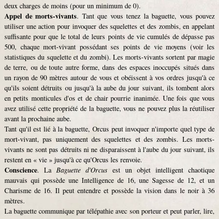
deux charges de moins (pour un minimum de 0).
Appel de morts-vivants
. Tant que vous tenez la baguette, vous pouvez
utiliser une action pour invoquer des squelettes et des zombis, en appelant
suffisante pour que le total de leurs points de vie cumulés de dépasse pas
500, chaque mort-vivant possédant ses points de vie moyens (voir les
statistiques du squelette et du zombi). Les morts-vivants sortent par magie
de terre, ou de toute autre forme, dans des espaces inoccupés situés dans
un rayon de 90 mètres autour de vous et obéissent à vos ordres jusqu'à ce
qu'ils soient détruits ou jusqu'à la aube du jour suivant, ils tombent alors
en petits monticules d'os et de chair pourrie inanimée. Une fois que vous
avez utilisé cette propriété de la baguette, vous ne pouvez plus la réutiliser
avant la prochaine aube.
Tant qu'il est lié à la baguette, Orcus peut invoquer n'importe quel type de
mort-vivant, pas uniquement des squelettes et des zombis. Les morts-
vivants ne sont pas détruits ni ne disparaissent à l'aube du jour suivant, ils
restent en « vie » jusqu'à ce qu'Orcus les renvoie.
Conscience
. La
Baguette d'Orcus
est un objet intelligent chaotique
mauvais qui possède une Intelligence de 16, une Sagesse de 12, et un
Charisme de 16. Il peut entendre et possède la vision dans le noir à 36
mètres.
La baguette communique par télépathie avec son porteur et peut parler, lire,