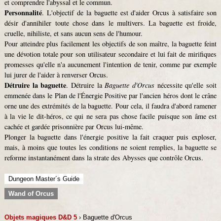
et comprendre l'abyssal et le commun.
Personnalité
. L'objectif de la baguette est d'aider Orcus à satisfaire son
désir d'annihiler toute chose dans le multivers. La baguette est froide,
cruelle, nihiliste, et sans aucun sens de l'humour.
Pour atteindre plus facilement les objectifs de son maître, la baguette feint
une dévotion totale pour son utilisateur secondaire et lui fait de mirifiques
promesses qu'elle n'a aucunement l'intention de tenir, comme par exemple
lui jurer de l'aider à renverser Orcus.
Détruire la baguette
. Détruire la
Baguette d'Orcus
nécessite qu'elle soit
emmenée dans le Plan de l'Énergie Positive par l'ancien héros dont le crâne
orne une des extrémités de la baguette. Pour cela, il faudra d'abord ramener
à la vie le dit-héros, ce qui ne sera pas chose facile puisque son âme est
cachée et gardée prisonnière par Orcus lui-même.
Plonger la baguette dans l'énergie positive la fait craquer puis exploser,
mais, à moins que toutes les conditions ne soient remplies, la baguette se
reforme instantanément dans la strate des Abysses que contrôle Orcus.
Dungeon Master´s Guide
Wand of Orcus
Objets magiques D&D 5
› Baguette d'Orcus