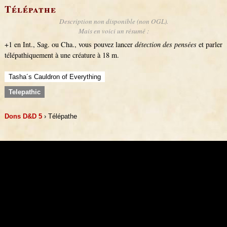
Télépathe
Description non disponible (non OGL).
Mais en voici un résumé :
+1 en Int., Sag. ou Cha., vous pouvez lancer
détection des pensées
et parler
télépathiquement à une créature à 18 m.
Tasha´s Cauldron of Everything
Telepathic
Dons D&D 5
› Télépathe