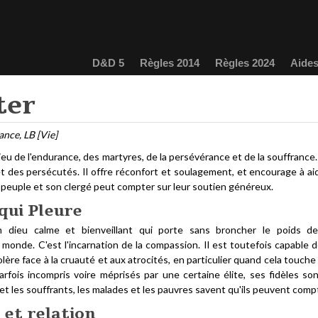
D&D 5
Règles 2014
Règles 2024
Aides
ter
ance, LB [Vie]
ieu de l'endurance, des martyres, de la persévérance et de la souffrance. E
 des persécutés. Il offre réconfort et soulagement, et encourage à aid
 peuple et son clergé peut compter sur leur soutien généreux.
qui Pleure
n dieu calme et bienveillant qui porte sans broncher le poids d
monde. C'est l'incarnation de la compassion. Il est toutefois capable 
lère face à la cruauté et aux atrocités, en particulier quand cela touche
arfois incompris voire méprisés par une certaine élite, ses fidèles so
t les souffrants, les malades et les pauvres savent qu'ils peuvent compt
 et relation