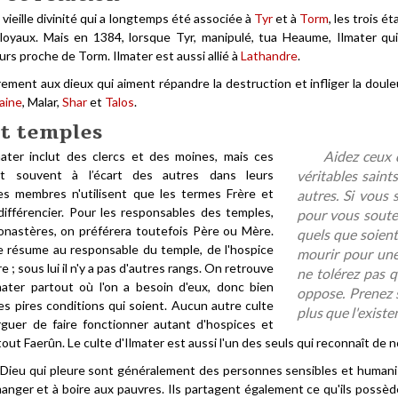
 vieille divinité qui a longtemps été associée à
Tyr
et à
Torm
, les trois é
loyaux. Mais en 1384, lorsque Tyr, manipulé, tua Heaume, Ilmater qu
urs proche de Torm. Ilmater est aussi allié à
Lathandre
.
irement aux dieux qui aiment répandre la destruction et infliger la doul
aine
, Malar,
Shar
et
Talos
.
et temples
Aidez ceux q
mater inclut des clercs et des moines, mais ces
nt souvent à l’écart des autres dans leurs
véritables saint
s membres n'utilisent que les termes Frère et
autres. Si vous 
ifférencier. Pour les responsables des temples,
pour vous souteni
nastères, on préférera toutefois Père ou Mère.
quels que soient 
se résume au responsable du temple, de l'hospice
mourir pour une
 ; sous lui il n'y a pas d'autres rangs. On retrouve
ne tolérez pas q
lmater partout où l'on a besoin d'eux, donc bien
oppose. Prenez s
es pires conditions qui soient. Aucun autre culte
plus que l'existe
guer de faire fonctionner autant d'hospices et
tout Faerûn. Le culte d'Ilmater est aussi l'un des seuls qui reconnaît de 
 Dieu qui pleure sont généralement des personnes sensibles et humanist
nger et à boire aux pauvres. Ils partagent également ce qu'ils possède