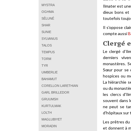
MYSTRA
Ilmater est une
dieux bons et 
OGHMA
toutefois toujo
SÉLUNÉ
SHAR
Il s'oppose cla
SUNIE
compte aussi
B
SYLVANUS
Clergé 
TALOS
Le clergé d’Il
TEMPUS
derniers vive
TORM
monastères. Se
TYR
Sœur pour se d
UMBERLIE
hospices ou mo
BAHAMUT
La hiérarchie 
CORELLON LARETHIAN
ou du monastère
GARL BRILLEDOR
les clercs d'I
GRUUMSH
souvent dans l
KURTULMAK
ne peut se tar
d'hôpitaux sur 
LOLTH
MAGLUBIYET
Les prêtres du
MORADIN
et donnent à ma