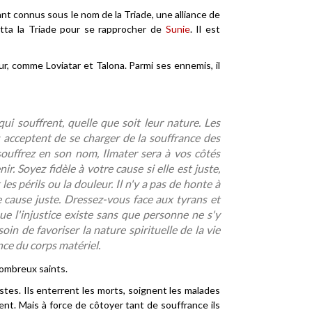
tant connus sous le nom de la Triade, une alliance de
itta la Triade pour se rapprocher de
Sunie
. Il est
eur, comme Loviatar et Talona. Parmi ses ennemis, il
ui souffrent, quelle que soit leur nature. Les
s acceptent de se charger de la souffrance des
souffrez en son nom, Ilmater sera à vos côtés
r. Soyez fidèle à votre cause si elle est juste,
les périls ou la douleur. Il n'y a pas de honte à
 cause juste. Dressez-vous face aux tyrans et
ue l'injustice existe sans que personne ne s'y
oin de favoriser la nature spirituelle de la vie
nce du corps matériel.
nombreux saints.
es. Ils enterrent les morts, soignent les malades
nt. Mais à force de côtoyer tant de souffrance ils