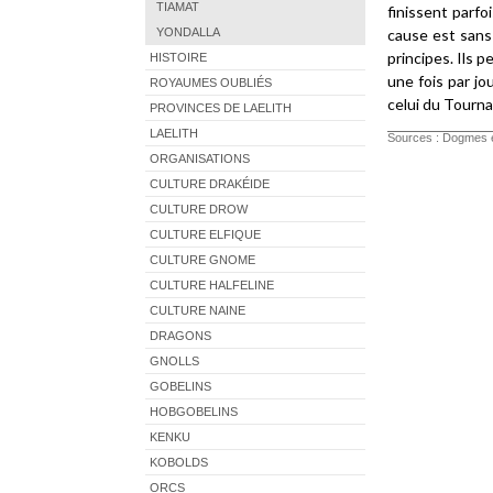
TIAMAT
finissent parfo
YONDALLA
cause est sans 
principes. Ils 
HISTOIRE
une fois par jo
ROYAUMES OUBLIÉS
celui du Tourna
PROVINCES DE LAELITH
LAELITH
Sources : Dogmes e
ORGANISATIONS
CULTURE DRAKÉIDE
CULTURE DROW
CULTURE ELFIQUE
CULTURE GNOME
CULTURE HALFELINE
CULTURE NAINE
DRAGONS
GNOLLS
GOBELINS
HOBGOBELINS
KENKU
KOBOLDS
ORCS