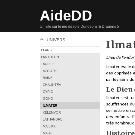
AideDD
Un site sur le jeu de rôle Dungeons & Dragons 5
UNIVERS
Ilma
PLANS
Dieu de l'endur
PANTHÉON
AURILE
Ilmater est le d
AZOUTH
des opprimés et
BAINE
par les gens du
CHAUNTÉA
Le Dieu 
CYRIC
Ilmater est u
GOND
souffrances du 
ILMATER
se mettre en co
KÉLEMVOR
des enfants. P
LATHANDRE
très nombreux e
MAILIKKI
Histoire
MASK