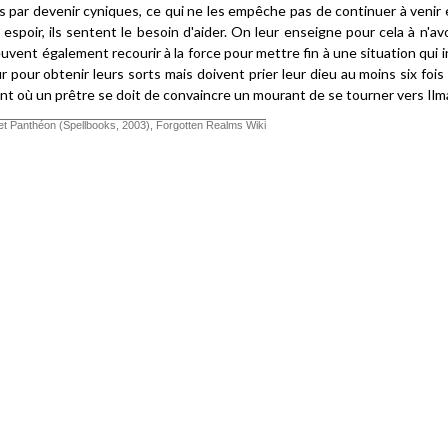
is par devenir cyniques, ce qui ne les empêche pas de continuer à veni
espoir, ils sentent le besoin d'aider. On leur enseigne pour cela à n'avo
peuvent également recourir à la force pour mettre fin à une situation qui 
ur pour obtenir leurs sorts mais doivent prier leur dieu au moins six fois 
nt où un prêtre se doit de convaincre un mourant de se tourner vers Ilm
t Panthéon (Spellbooks, 2003), Forgotten Realms Wiki