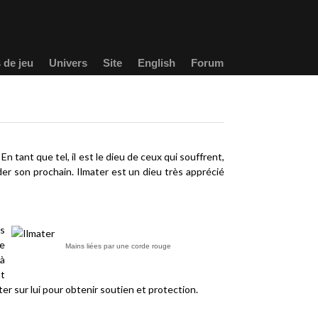
 de jeu
Univers
Site
English
Forum
n tant que tel, il est le dieu de ceux qui souffrent,
er son prochain. Ilmater est un dieu très apprécié
es
de
Mains liées par une corde rouge
 à
nt
er sur lui pour obtenir soutien et protection.