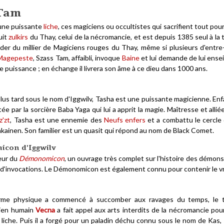
 Tam
une puissante
liche
, ces magiciens ou occultistes qui sacrifient tout pour
uit
zulkirs
du Thay, celui de la nécromancie, et est depuis 1385 seul à la t
eader du millier de Magiciens rouges du Thay, même si plusieurs d'entr
Magepeste
, Szass Tam, affaibli, invoque
Baine
et lui demande de lui ense
de puissance ; en échange il livrera son âme à ce dieu dans 1000 ans.
us tard sous le nom d'Iggwilv, Tasha est une puissante magicienne. Enf
tée par la sorcière Baba Yaga qui lui a apprit la magie. Maîtresse et allié
z'zt
, Tasha est une ennemie des
Neufs enfers
et a combattu le cercle
ainen. Son familier est un quasit qui répond au nom de Black Comet.
con d'Iggwilv
eur du
Démonomicon
, un ouvrage très complet sur l'histoire des démon
ls d'invocations. Le Démonomicon est également connu pour contenir le
rme physique a commencé à succomber aux ravages du temps, le 
cien humain
Vecna
a fait appel aux arts interdits de la nécromancie pou
liche. Puis il a forgé pour un paladin déchu connu sous le nom de Kas,