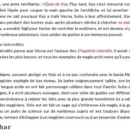
 une arme terrifiante : l'
Épée de Kas
. Plus tard, Kas s'est retourné co
isé l'épée pour couper la main gauche de l'archiliche et lui arracher l
ne ne sait pourquoi Kas a trahi Vecna. Suite à leur affrontement, Ka
aru pendant des lustres puis, après plusieurs siècles à chercher
sa mai
, a envahit Sigil pour tenter de contrôler le multivers, et est devenu si p
nombreux adorateurs, tous avides de goûter à son immense pouvoir.
s interdits
 érudits pense que Vecna est l'auteur des
Chapitres interdits
. Il aura
ées les plus basses, et tous les exemples de magie archi-noire qu'il a p
arm, souvent abrégé en Volo et à ne pas confondre avec le barde M
agicien espiègle de bas niveau. Sa barbe soigneusement taillée, son b
a langue acide en ont fait personnage célèbre dans tout Faerûn. Suite 
s, il a écrit plusieurs ouvrages, dont une série de guides sur différe
 persévérance à relater les faits avec la plus grande honnêteté lui a 
s magiciens. Volo est en fait un sage qui s'intéresse à la magie, à la
nu un puits de science sur de nombreux sujets et est toujours disp
e, tentant d'échapper à un magicien courroucé ou à un tenancier d'auber
har