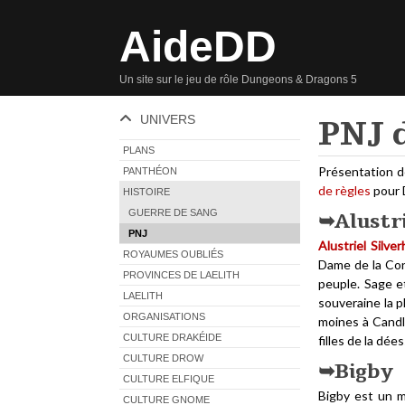
AideDD
Un site sur le jeu de rôle Dungeons & Dragons 5
UNIVERS
PNJ 
PLANS
Présentation d
PANTHÉON
de règles
pour 
HISTOIRE
GUERRE DE SANG
Alustr
PNJ
Alustriel Silve
ROYAUMES OUBLIÉS
Dame de la Con
PROVINCES DE LAELITH
peuple. Sage et
LAELITH
souveraine la p
ORGANISATIONS
moines à Candle
CULTURE DRAKÉIDE
filles de la dée
CULTURE DROW
Bigby
CULTURE ELFIQUE
Bigby est un m
CULTURE GNOME