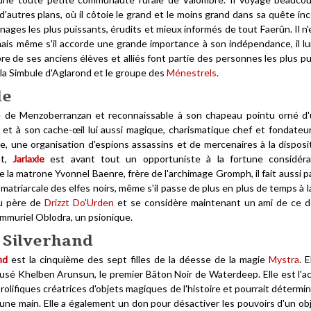
'autres plans, où il côtoie le grand et le moins grand dans sa quête in
nages les plus puissants, érudits et mieux informés de tout Faerûn. Il n
ais même s'il accorde une grande importance à son indépendance, il lui 
bre de ses anciens élèves et alliés font partie des personnes les plus
la Simbule d'Aglarond et le groupe des
Ménestrels
.
le
e de Menzoberranzan et reconnaissable à son chapeau pointu orné d
et à son cache-œil lui aussi magique, charismatique chef et fondateu
e, une organisation d'espions assassins et de mercenaires à la disposi
nt,
Jarlaxle
est avant tout un opportuniste à la fortune considéra
de la matrone Yvonnel Baenre, frère de l'archimage Gromph, il fait aussi 
 matriarcale des elfes noirs, même s'il passe de plus en plus de temps à l
du père de
Drizzt Do'Urden
et se considère maintenant un ami de ce der
mmuriel Oblodra, un psionique.
 Silverhand
nd
est la cinquième des sept filles de la déesse de la magie
Mystra
. 
sé Khelben Arunsun, le premier Bâton Noir de Waterdeep. Elle est l'a
prolifiques créatrices d'objets magiques de l'histoire et pourrait déter
une main. Elle a également un don pour désactiver les pouvoirs d'un obj