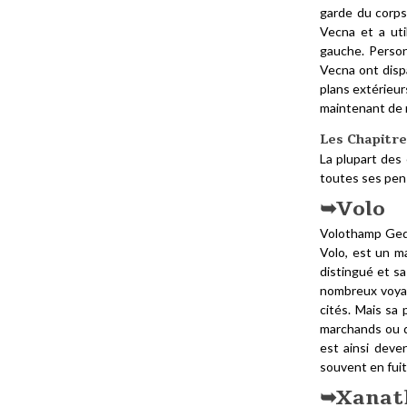
garde du corps,
Vecna et a util
gauche. Person
Vecna ont disp
plans extérieurs
maintenant de 
Les Chapitre
La plupart des
toutes ses pens
Volo
Volothamp Gedd
Volo, est un m
distingué et s
nombreux voyage
cités. Mais sa
marchands ou de
est ainsi deve
souvent en fuit
Xanat