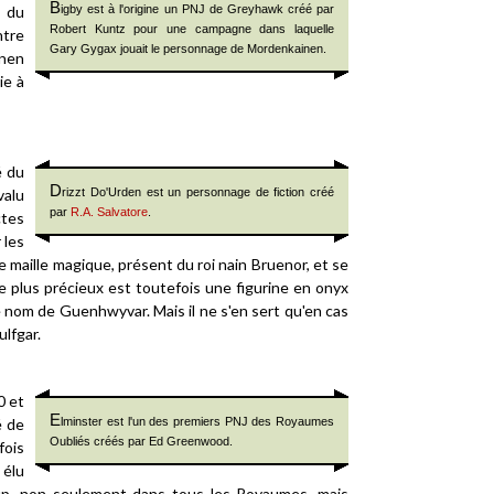
B
s du
igby est à l'origine un PNJ de Greyhawk créé par
Robert Kuntz pour une campagne dans laquelle
ntre
Gary Gygax jouait le personnage de Mordenkainen.
inen
ie à
é du
D
valu
rizzt Do'Urden est un personnage de fiction créé
par
R.A. Salvatore
.
ctes
 les
de maille magique, présent du roi nain Bruenor, et se
 plus précieux est toutefois une figurine en onyx
 nom de Guenhwyvar. Mais il ne s'en sert qu'en cas
lfgar.
0 et
E
é de
lminster est l'un des premiers PNJ des Royaumes
Oubliés créés par Ed Greenwood.
fois
 élu
up, non seulement dans tous les Royaumes, mais