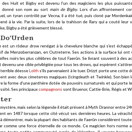
e des Huit et Bigby est devenu l'un des magiciens les plus puissant
l a donné son nom au sort
main de Bigby
. Lors d'un affrontement co
el, un tyran contrôlé par Vecna, il a été tué, puis cloné par Mordenka
mené à la vie. Par la suite, lors de la trahison de Rary qui a couté leur v
ke, Bigby a été grièvement blessé.
 Do'Urden
n est un rôdeur drow renégat à la chevelure blanche qui s'est échapp
if de Menzoberranzan, en Outreterre. Ses actions à la surface lui ont 
 elfes noirs les plus célèbres de tout Faerûn. Se livrant souvent à des a
st devenu une cible privilégiée pour tous les drows, qui espèrent s'attirer
 terrible déesse
Lolth
s'ils parvenaient à le tuer. Drizzt porte une cotte 
ent avec deux cimeterres magiques (Icingdeath et Twinkle). Son bien le
e la forme d'une panthère dotée de pouvoirs surnaturels et qui porte le
ssité. Ses principaux
compagnons
sont Bruenor, Cattie-Brie, Régis et Wu
ter
mystère, mais selon la légende il était présent à Myth Drannor entre 24
ent en 1487 lorsque cette cité vécut ses dernières heures. La véracit
 à démontrer, mais la plupart des habitants de Faerûn considèrent toute
r comme une force éternelle de ce monde. Ce magicien hors norme a
 une toute petite communauté rurale de Valombre. Il voyage beauco