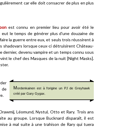
gulièrement car elle doit consacrer de plus en plus
oon
est connu en premier lieu pour avoir été le
n eut le temps de générer plus d'une douzaine de
re la guerre entre eux, et seuls trois réussirent à
les shadovars lorsque ceux-ci détruisirent Château-
 Le dernier, devenu vampire et un temps connu sous
int le chef des Masques de la nuit [Night Masks].
ster.
rder
M
e de
ordenkainen est à l'origine un PJ de Greyhawk
créé par Gary Gygax.
e.
 Drawmij, Léomund, Nystul, Otto et Rary. Trois ans
ite au groupe. Lorsque Bucknard disparaît, il est
mise à mal suite à une trahison de Rary qui tuera