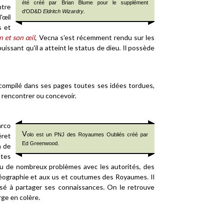
été créé par Brian Blume pour le supplément
ntre
d'OD&D
Eldritch Wizardry
.
'œil
s et
n et son œil
, Vecna s'est récemment rendu sur les
uissant qu'il a atteint le status de dieu. Il possède
it compilé dans ses pages toutes ses idées tordues,
u rencontrer ou concevoir.
arco
V
éret
olo est un PNJ des Royaumes Oubliés créé par
Ed Greenwood.
à de
ntes
valu de nombreux problèmes avec les autorités, des
 géographie et aux us et coutumes des Royaumes. Il
osé à partager ses connaissances. On le retrouve
ge en colère.