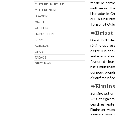
fondé le cercl
CULTURE HALFELINE
multiverse. I
CULTURE NAINE
Halmadar le Cru
DRAGONS
qui l'a ainsi ra
GNOLLS
Tenser et Otilu
GOBELINS
Drizzt
HOBGOBELINS
Drizzt Do'Urde
KENKU
régime oppress
KOBOLDS
d'être l'un des
ORCS
audacieux, il e
TABAXIS
faveurs de leur
GREYHAWK
bat simultaném
qui peut prendr
d'extrême néce
Elmins
Son âge est un 
260, et égalem
ces dires reste
Elminster Auma
domicile dans