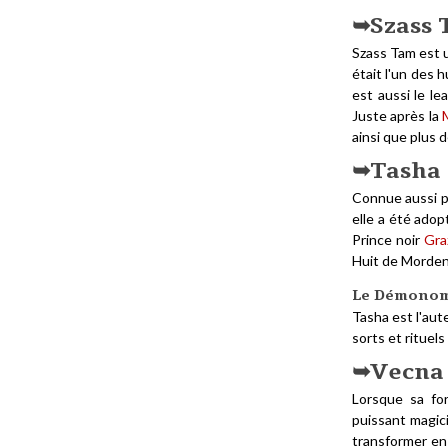
Szass
Szass Tam est 
était l'un des h
est aussi le l
Juste après la
ainsi que plus 
Tasha
Connue aussi pl
elle a été adop
Prince noir
Gra
Huit de Mordenk
Le Démonomi
Tasha est l'aut
sorts et ritue
Vecna
Lorsque sa fo
puissant magi
transformer en 