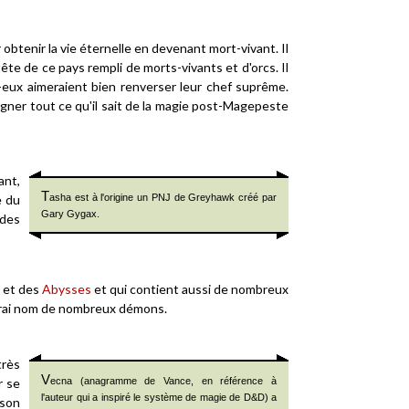
 obtenir la vie éternelle en devenant mort-vivant. Il
ête de ce pays rempli de morts-vivants et d'orcs. Il
e-eux aimeraient bien renverser leur chef suprême.
igner tout ce qu'il sait de la magie post-Magepeste
ant,
T
e du
asha est à l'origine un PNJ de Greyhawk créé par
Gary Gygax.
 des
s et des
Abysses
et qui contient aussi de nombreux
 vrai nom de nombreux démons.
très
V
r se
ecna (anagramme de Vance, en référence à
l'auteur qui a inspiré le système de magie de D&D) a
 son