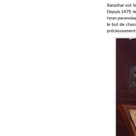
Xanathar est l
Depuis 1479, l
tyran paranoïaq
le but de chas
précieusement 