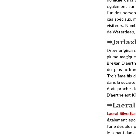
également sur d
l'un des person
cas spéciaux, m
visiteurs. Nom
de Waterdeep, 
Jarlax
Drow originair
plume magique 
Bregan D'aerth
du plus offra
Troisième fils 
dans la société
était proche 
D'aerthe est Ki
Laeral
Laeral Silverha
également épou
l'une des plus 
le tenant dans 