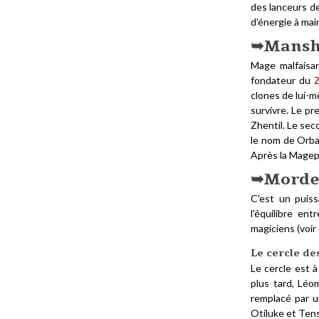
des lanceurs de
d'énergie à main
Mans
Mage malfaisan
fondateur du
Z
clones de lui-m
survivre. Le pr
Zhentil. Le sec
le nom de Orba
Après la Magepe
Morde
C'est un puiss
l'équilibre ent
magiciens (voir
Le cercle de
Le cercle est 
plus tard, Léo
remplacé par u
Otiluke et Tens