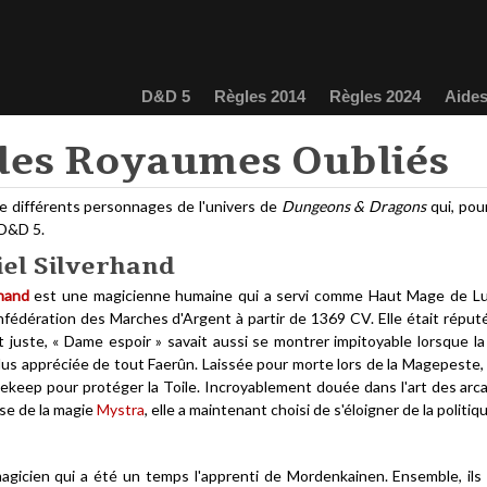
D&D 5
Règles 2014
Règles 2024
Aides
des Royaumes Oubliés
e différents personnages de l'univers de
Dungeons & Dragons
qui, pour
D&D 5.
iel Silverhand
rhand
est une magicienne humaine qui a servi comme Haut Mage de L
fédération des Marches d'Argent à partir de 1369 CV. Elle était rép
 juste, « Dame espoir » savait aussi se montrer impitoyable lorsque la s
lus appréciée de tout Faerûn. Laissée pour morte lors de la Magepeste, 
keep pour protéger la Toile. Incroyablement douée dans l'art des arcan
sse de la magie
Mystra
, elle a maintenant choisi de s'éloigner de la politiqu
agicien qui a été un temps l'apprenti de Mordenkainen. Ensemble, ils