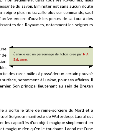
cessante du savoir. Elminster est sans aucun doute
'enseigne plus, ne travaille plus sur commande, sauf
arrive encore d'ouvrir les portes de sa tour à des
 puissantes des Royaumes, notamment les seigneurs
'une
J
r de
arlaxle est un personnage de fiction créé par
R.A.
Salvatore
.
tion
ble.
partie des rares mâles à posséder un certain pouvoir
a surface, notamment à Luskan, pour ses affaires. Il
nier. Son principal lieutenant au sein de Bregan
Elle a porté le titre de reine-sorcière du Nord et a
ctuel Seigneur manifeste de Waterdeep. Laeral est
miner les capacités d'un objet magique simplement en
et magique rien qu'en le touchant. Laeral est l'une