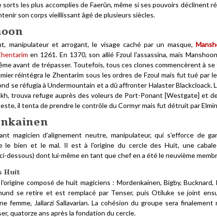
 sorts les plus accomplies de Faerûn, même si ses pouvoirs déclinent ré
tenir son corps vieillissant âgé de plusieurs siècles.
hoon
t, manipulateur et arrogant, le visage caché par un masque,
Mansh
hentarim
en 1261. En 1370, son allié Fzoul l'assassina, mais Manshoo
ême avant de trépasser. Toutefois, tous ces clones commencèrent à se fai
emier réintégra le Zhentarim sous les ordres de Fzoul mais fut tué par 
ond se réfugia à Undermountain et a dû affronter Halaster Blackcloack.
kh, trouva refuge auprès des voleurs de Port-Ponant [Westgate] et dev
ste, il tenta de prendre le contrôle du Cormyr mais fut détruit par Elmin
nkainen
ant magicien d'alignement neutre, manipulateur, qui s'efforce de ga
re le bien et le mal. Il est à l'origine du cercle des Huit, une cabal
 ci-dessous) dont lui-même en tant que chef en a été le neuvième membr
s Huit
à l'origine composé de huit magiciens : Mordenkainen, Bigby, Bucknard,
mund se retire et est remplacé par Tenser, puis Otiluke se joint ensu
ne femme, Jallarzi Sallavarian. La cohésion du groupe sera finalement 
er, quatorze ans après la fondation du cercle.