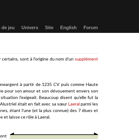
 de jeu
Univers
Site
English
Forum
 certains, sont à l'origine du nom d'un
supplément
uneargent à partir de 1235 CV puis comme Haute
utée pour son amour et son dévouement envers son
ituation l'exigeait. Beaucoup disent qu'elle fut la
Alustriel était en fait avec sa sœur
Laeral
parmi les
es, étant l'une (et la plus connue) des 7 élues et
e et laisse ce rôle à Laeral.
 ont