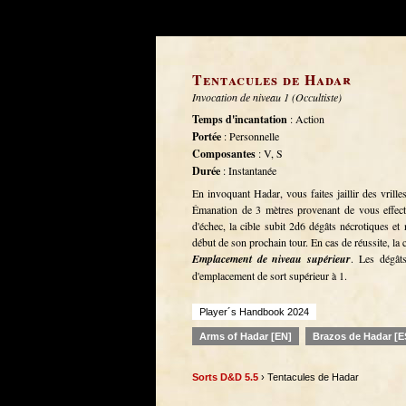
Tentacules de Hadar
Invocation de niveau 1 (Occultiste)
Temps d'incantation
: Action
Portée
: Personnelle
Composantes
: V, S
Durée
: Instantanée
En invoquant Hadar, vous faites jaillir des vrill
Émanation de 3 mètres provenant de vous effect
d'échec, la cible subit 2d6 dégâts nécrotiques et
début de son prochain tour. En cas de réussite, la 
Emplacement de niveau supérieur
. Les dégât
d'emplacement de sort supérieur à 1.
Player´s Handbook 2024
Arms of Hadar [EN]
Brazos de Hadar [E
Sorts D&D 5.5
› Tentacules de Hadar