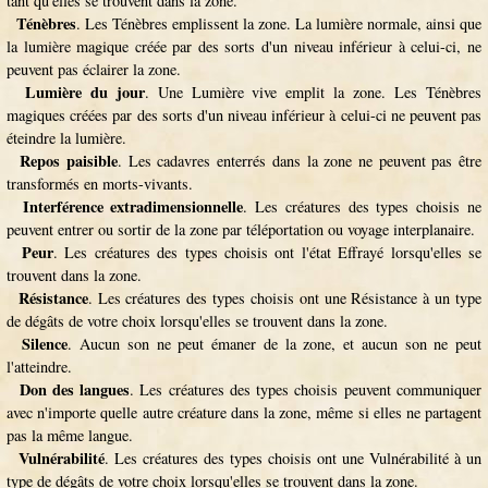
tant qu'elles se trouvent dans la zone.
Ténèbres
. Les Ténèbres emplissent la zone. La lumière normale, ainsi que
la lumière magique créée par des sorts d'un niveau inférieur à celui-ci, ne
peuvent pas éclairer la zone.
Lumière du jour
. Une Lumière vive emplit la zone. Les Ténèbres
magiques créées par des sorts d'un niveau inférieur à celui-ci ne peuvent pas
éteindre la lumière.
Repos paisible
. Les cadavres enterrés dans la zone ne peuvent pas être
transformés en morts-vivants.
Interférence extradimensionnelle
. Les créatures des types choisis ne
peuvent entrer ou sortir de la zone par téléportation ou voyage interplanaire.
Peur
. Les créatures des types choisis ont l'état Effrayé lorsqu'elles se
trouvent dans la zone.
Résistance
. Les créatures des types choisis ont une Résistance à un type
de dégâts de votre choix lorsqu'elles se trouvent dans la zone.
Silence
. Aucun son ne peut émaner de la zone, et aucun son ne peut
l'atteindre.
Don des langues
. Les créatures des types choisis peuvent communiquer
avec n'importe quelle autre créature dans la zone, même si elles ne partagent
pas la même langue.
Vulnérabilité
. Les créatures des types choisis ont une Vulnérabilité à un
type de dégâts de votre choix lorsqu'elles se trouvent dans la zone.