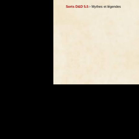
Sorts D&D 5.5
› Mythes et légendes