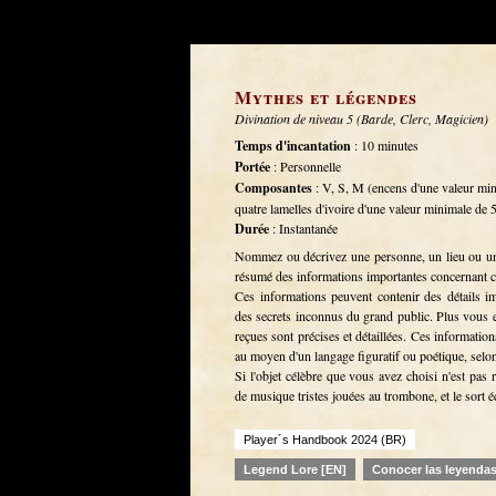
Mythes et légendes
Divination de niveau 5 (Barde, Clerc, Magicien)
Temps d'incantation
: 10 minutes
Portée
: Personnelle
Composantes
: V, S, M (encens d'une valeur mi
quatre lamelles d'ivoire d'une valeur minimale de
Durée
: Instantanée
Nommez ou décrivez une personne, un lieu ou un 
résumé des informations importantes concernant cet
Ces informations peuvent contenir des détails im
des secrets inconnus du grand public. Plus vous e
reçues sont précises et détaillées. Ces informatio
au moyen d'un langage figuratif ou poétique, sel
Si l'objet célèbre que vous avez choisi n'est pas
de musique tristes jouées au trombone, et le sort 
Player´s Handbook 2024 (BR)
Legend Lore [EN]
Conocer las leyendas