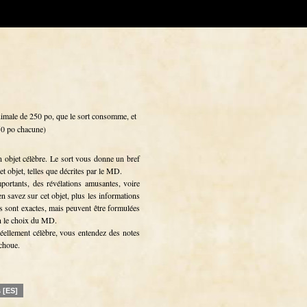
nimale de 250 po, que le sort consomme, et
 50 po chacune)
objet célèbre. Le sort vous donne un bref
 objet, telles que décrites par le MD.
portants, des révélations amusantes, voire
n savez sur cet objet, plus les informations
ns sont exactes, mais peuvent être formulées
on le choix du MD.
 réellement célèbre, vous entendez des notes
échoue.
 [ES]