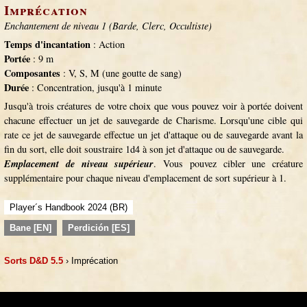
Imprécation
Enchantement de niveau 1 (Barde, Clerc, Occultiste)
Temps d'incantation
: Action
Portée
: 9 m
Composantes
: V, S, M (une goutte de sang)
Durée
: Concentration, jusqu'à 1 minute
Jusqu'à trois créatures de votre choix que vous pouvez voir à portée doivent
chacune effectuer un jet de sauvegarde de Charisme. Lorsqu'une cible qui
rate ce jet de sauvegarde effectue un jet d'attaque ou de sauvegarde avant la
fin du sort, elle doit soustraire 1d4 à son jet d'attaque ou de sauvegarde.
Emplacement de niveau supérieur
. Vous pouvez cibler une créature
supplémentaire pour chaque niveau d'emplacement de sort supérieur à 1.
Player´s Handbook 2024 (BR)
Bane [EN]
Perdición [ES]
Sorts D&D 5.5
› Imprécation