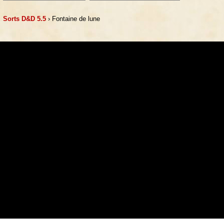
Sorts D&D 5.5
› Fontaine de lune