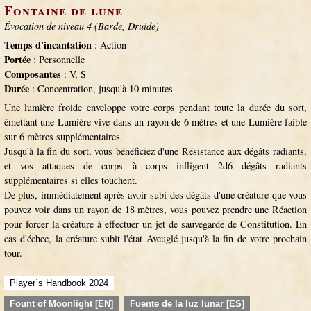
Fontaine de lune
Évocation de niveau 4 (Barde, Druide)
Temps d'incantation
: Action
Portée
: Personnelle
Composantes
: V, S
Durée
: Concentration, jusqu'à 10 minutes
Une lumière froide enveloppe votre corps pendant toute la durée du sort,
émettant une Lumière vive dans un rayon de 6 mètres et une Lumière faible
sur 6 mètres supplémentaires.
Jusqu'à la fin du sort, vous bénéficiez d'une Résistance aux dégâts radiants,
et vos attaques de corps à corps infligent 2d6 dégâts radiants
supplémentaires si elles touchent.
De plus, immédiatement après avoir subi des dégâts d'une créature que vous
pouvez voir dans un rayon de 18 mètres, vous pouvez prendre une Réaction
pour forcer la créature à effectuer un jet de sauvegarde de Constitution. En
cas d'échec, la créature subit l'état Aveuglé jusqu'à la fin de votre prochain
tour.
Player´s Handbook 2024
Fount of Moonlight [EN]
Fuente de la luz lunar [ES]