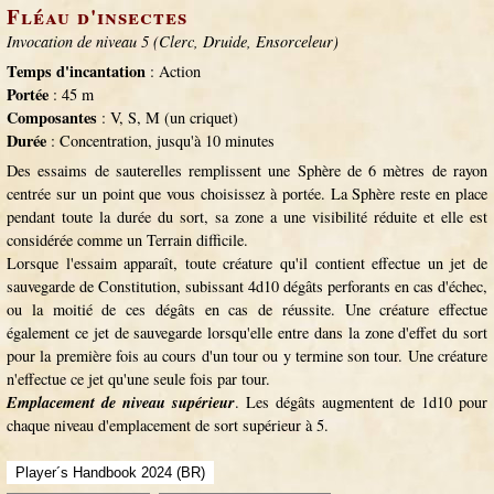
Fléau d'insectes
Invocation de niveau 5 (Clerc, Druide, Ensorceleur)
Temps d'incantation
: Action
Portée
: 45 m
Composantes
: V, S, M (un criquet)
Durée
: Concentration, jusqu'à 10 minutes
Des essaims de sauterelles remplissent une Sphère de 6 mètres de rayon
centrée sur un point que vous choisissez à portée. La Sphère reste en place
pendant toute la durée du sort, sa zone a une visibilité réduite et elle est
considérée comme un Terrain difficile.
Lorsque l'essaim apparaît, toute créature qu'il contient effectue un jet de
sauvegarde de Constitution, subissant 4d10 dégâts perforants en cas d'échec,
ou la moitié de ces dégâts en cas de réussite. Une créature effectue
également ce jet de sauvegarde lorsqu'elle entre dans la zone d'effet du sort
pour la première fois au cours d'un tour ou y termine son tour. Une créature
n'effectue ce jet qu'une seule fois par tour.
Emplacement de niveau supérieur
. Les dégâts augmentent de 1d10 pour
chaque niveau d'emplacement de sort supérieur à 5.
Player´s Handbook 2024 (BR)