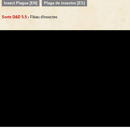
Insect Plague [EN]
Plaga de insectos [ES]
Sorts D&D 5.5
› Fléau d'insectes