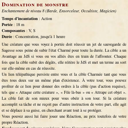
Domination de monstre
Enchantement de niveau 8 (Barde, Ensorceleur, Occultiste, Magicien)
Temps d'incantation
: Action
Portée
: 18 m
Composantes
: V, S
Durée
: Concentration, jusqu'à 1 heure
Une créature que vous voyez à portée doit réussir un jet de sauvegarde de
Sagesse sous peine de subir l'état Charmé pour toute la durée. La cible a un
Avantage au JdS si vous ou vos alliés êtes en train de l'affronter. Chaque
fois que la cible subit des dégâts, elle réitère le JdS et met un terme au sort
sur elle-même en cas de réussite.
Un lien télépathique persiste entre vous et la cible Charmée tant que vous
êtes tous deux sur un même plan d'existence. À votre tour, vous pouvez
profiter de ce lien pour donner des ordres à la cible (pas d'action requise),
tels que « Attaque cette créature », « File là-bas » ou « Attrape cet objet ».
La cible fait de son mieux pour vous obéir à son tour. Si la créature
accomplit sa tâche et ne reçoit pas d'autre instruction de votre part, elle agit
et se déplace à sa guise, en cherchant avant tout à se protéger.
Vous pouvez aussi lui faire jouer une Réaction, au prix toutefois de votre
propre Réaction.