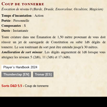
Coup de tonnerre
Évocation de niveau 0 (Barde, Druide, Ensorceleur, Occultiste, Magicien)
Temps d'incantation
: Action
Portée
: Personnelle
Composantes
: S
Durée
: Instantanée
Toute créature dans une Émanation de 1,50 mètre provenant de vous doit
réussir un jet de sauvegarde de Constitution ou subir 1d6 dégâts de
tonnerre. Le son tonitruant du sort peut être entendu jusqu'à 30 mètres.
Amélioration de sort mineur
. Les dégâts augmentent de 1d6 lorsque vous
atteignez les niveaux 5 (2d6), 11 (3d6) et 17 (4d6).
Player´s Handbook 2024
Thunderclap [EN]
Tronar [ES]
Sorts D&D 5.5
› Coup de tonnerre