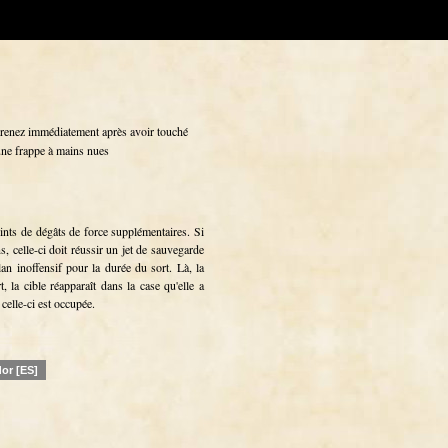
prenez immédiatement après avoir touché
une frappe à mains nues
oints de dégâts de force supplémentaires. Si
s, celle-ci doit réussir un jet de sauvegarde
n inoffensif pour la durée du sort. Là, la
t, la cible réapparaît dans la case qu'elle a
celle-ci est occupée.
dor [ES]