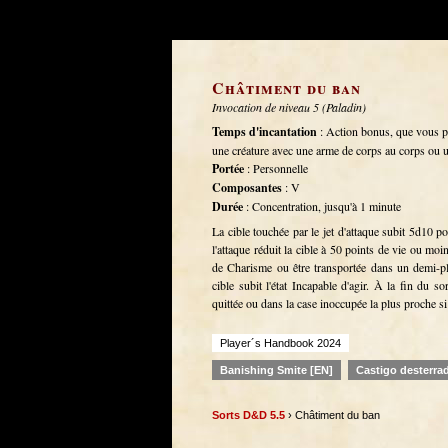
Châtiment du ban
Invocation de niveau 5 (Paladin)
Temps d'incantation
: Action bonus, que vous 
une créature avec une arme de corps au corps ou 
Portée
: Personnelle
Composantes
: V
Durée
: Concentration, jusqu'à 1 minute
La cible touchée par le jet d'attaque subit 5d10 p
l'attaque réduit la cible à 50 points de vie ou moin
de Charisme ou être transportée dans un demi-pla
cible subit l'état Incapable d'agir. À la fin du sor
quittée ou dans la case inoccupée la plus proche si 
Player´s Handbook 2024
Banishing Smite [EN]
Castigo desterra
Sorts D&D 5.5
› Châtiment du ban