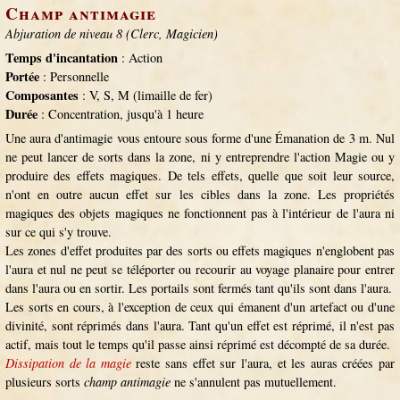
Champ antimagie
Abjuration de niveau 8 (Clerc, Magicien)
Temps d'incantation
: Action
Portée
: Personnelle
Composantes
: V, S, M (limaille de fer)
Durée
: Concentration, jusqu'à 1 heure
Une aura d'antimagie vous entoure sous forme d'une Émanation de 3 m. Nul
ne peut lancer de sorts dans la zone, ni y entreprendre l'action Magie ou y
produire des effets magiques. De tels effets, quelle que soit leur source,
n'ont en outre aucun effet sur les cibles dans la zone. Les propriétés
magiques des objets magiques ne fonctionnent pas à l'intérieur de l'aura ni
sur ce qui s'y trouve.
Les zones d'effet produites par des sorts ou effets magiques n'englobent pas
l'aura et nul ne peut se téléporter ou recourir au voyage planaire pour entrer
dans l'aura ou en sortir. Les portails sont fermés tant qu'ils sont dans l'aura.
Les sorts en cours, à l'exception de ceux qui émanent d'un artefact ou d'une
divinité, sont réprimés dans l'aura. Tant qu'un effet est réprimé, il n'est pas
actif, mais tout le temps qu'il passe ainsi réprimé est décompté de sa durée.
Dissipation de la magie
reste sans effet sur l'aura, et les auras créées par
plusieurs sorts
champ antimagie
ne s'annulent pas mutuellement.