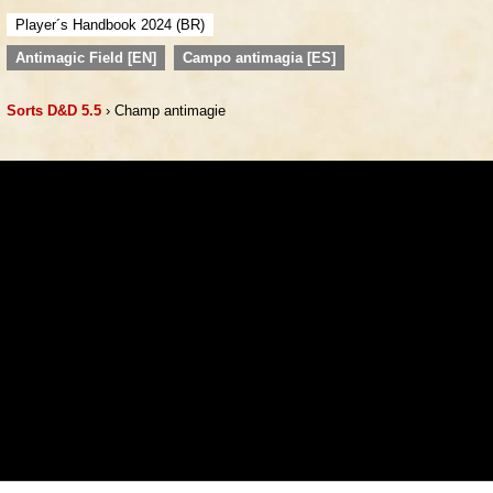
Player´s Handbook 2024 (BR)
Antimagic Field [EN]
Campo antimagia [ES]
Sorts D&D 5.5
› Champ antimagie