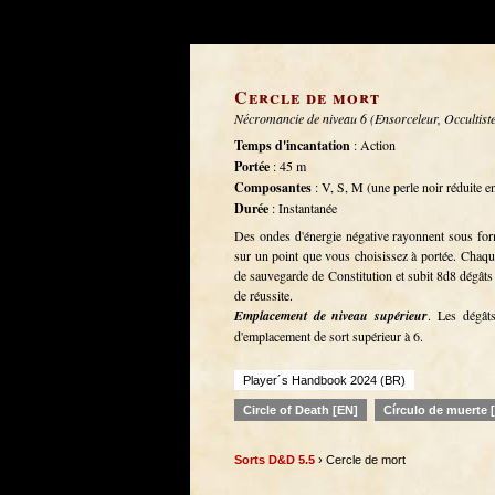
Cercle de mort
Nécromancie de niveau 6 (Ensorceleur, Occultist
Temps d'incantation
: Action
Portée
: 45 m
Composantes
: V, S, M (une perle noir réduite 
Durée
: Instantanée
Des ondes d'énergie négative rayonnent sous fo
sur un point que vous choisissez à portée. Chaque
de sauvegarde de Constitution et subit 8d8 dégâts 
de réussite.
Emplacement de niveau supérieur
. Les dégât
d'emplacement de sort supérieur à 6.
Player´s Handbook 2024 (BR)
Circle of Death [EN]
Círculo de muerte 
Sorts D&D 5.5
› Cercle de mort