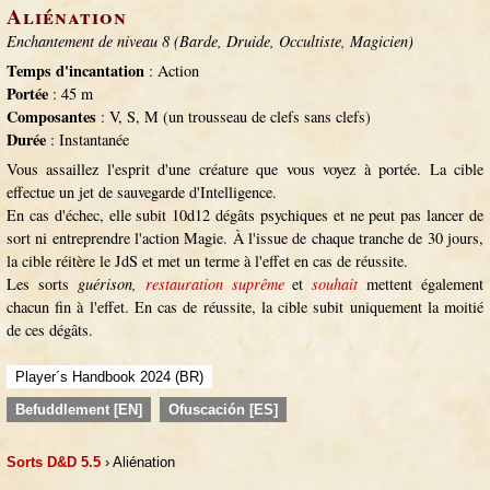
Aliénation
Enchantement de niveau 8 (Barde, Druide, Occultiste, Magicien)
Temps d'incantation
: Action
Portée
: 45 m
Composantes
: V, S, M (un trousseau de clefs sans clefs)
Durée
: Instantanée
Vous assaillez l'esprit d'une créature que vous voyez à portée. La cible
effectue un jet de sauvegarde d'Intelligence.
En cas d'échec, elle subit 10d12 dégâts psychiques et ne peut pas lancer de
sort ni entreprendre l'action Magie. À l'issue de chaque tranche de 30 jours,
la cible réitère le JdS et met un terme à l'effet en cas de réussite.
Les sorts
guérison,
restauration suprême
et
souhait
mettent également
chacun fin à l'effet. En cas de réussite, la cible subit uniquement la moitié
de ces dégâts.
Player´s Handbook 2024 (BR)
Befuddlement [EN]
Ofuscación [ES]
Sorts D&D 5.5
› Aliénation