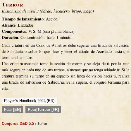
Terror
Ilusionismo de nivel 3 (bardo, hechicero, brujo, mago)
Tiempo de lanzamiento
: Acción
Alcance
: Lanzador
Componentes
: V, S, M (una pluma blanca)
Duración
: Concentración, hasta 1 minuto
Cada criatura en un Cono de 9 metros debe superar una tirada de salvación
de Sabiduría o soltar lo que lleve y tener el estado de Asustado hasta que
termine el conjuro.
Una criatura asustada toma la acción de correr y se aleja de ti por la ruta
más segura en cada uno de sus turnos, a menos que no tenga adónde ir. Si la
criatura termina su turno en un espacio sin línea de visión hacia ti, realiza
una tirada de salvación de Sabiduría. Si la supera, el conjuro termina para
ella.
Player´s Handbook 2024 (BR)
Fear [EN]
Peur|Terreur [FR]
Conjuros D&D 5.5
› Terror