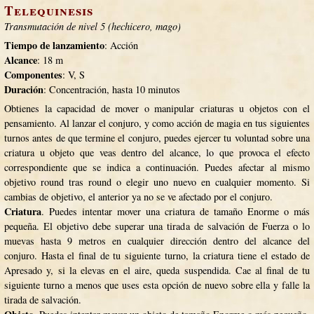
Telequinesis
Transmutación de nivel 5 (hechicero, mago)
Tiempo de lanzamiento
: Acción
Alcance
: 18 m
Componentes
: V, S
Duración
: Concentración, hasta 10 minutos
Obtienes la capacidad de mover o manipular criaturas u objetos con el
pensamiento. Al lanzar el conjuro, y como acción de magia en tus siguientes
turnos antes de que termine el conjuro, puedes ejercer tu voluntad sobre una
criatura u objeto que veas dentro del alcance, lo que provoca el efecto
correspondiente que se indica a continuación. Puedes afectar al mismo
objetivo round tras round o elegir uno nuevo en cualquier momento. Si
cambias de objetivo, el anterior ya no se ve afectado por el conjuro.
Criatura
. Puedes intentar mover una criatura de tamaño Enorme o más
pequeña. El objetivo debe superar una tirada de salvación de Fuerza o lo
muevas hasta 9 metros en cualquier dirección dentro del alcance del
conjuro. Hasta el final de tu siguiente turno, la criatura tiene el estado de
Apresado y, si la elevas en el aire, queda suspendida. Cae al final de tu
siguiente turno a menos que uses esta opción de nuevo sobre ella y falle la
tirada de salvación.