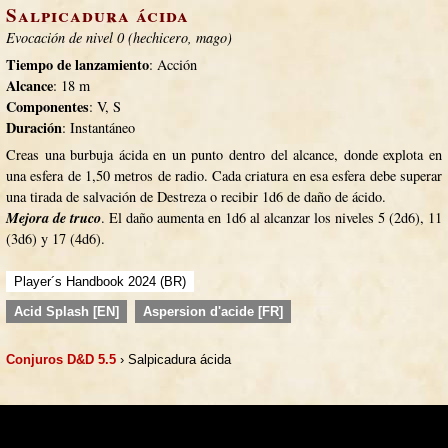
Salpicadura ácida
Evocación de nivel 0 (hechicero, mago)
Tiempo de lanzamiento
: Acción
Alcance
: 18 m
Componentes
: V, S
Duración
: Instantáneo
Creas una burbuja ácida en un punto dentro del alcance, donde explota en
una esfera de 1,50 metros de radio. Cada criatura en esa esfera debe superar
una tirada de salvación de Destreza o recibir 1d6 de daño de ácido.
Mejora de truco
. El daño aumenta en 1d6 al alcanzar los niveles 5 (2d6), 11
(3d6) y 17 (4d6).
Player´s Handbook 2024 (BR)
Acid Splash [EN]
Aspersion d'acide [FR]
Conjuros D&D 5.5
› Salpicadura ácida