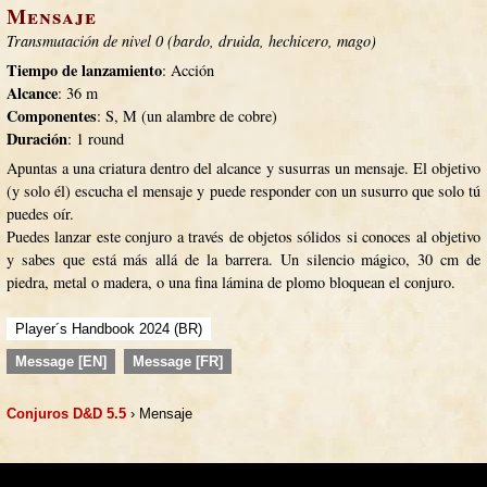
Mensaje
Transmutación de nivel 0 (bardo, druida, hechicero, mago)
Tiempo de lanzamiento
: Acción
Alcance
: 36 m
Componentes
: S, M (un alambre de cobre)
Duración
: 1 round
Apuntas a una criatura dentro del alcance y susurras un mensaje. El objetivo
(y solo él) escucha el mensaje y puede responder con un susurro que solo tú
puedes oír.
Puedes lanzar este conjuro a través de objetos sólidos si conoces al objetivo
y sabes que está más allá de la barrera. Un silencio mágico, 30 cm de
piedra, metal o madera, o una fina lámina de plomo bloquean el conjuro.
Player´s Handbook 2024 (BR)
Message [EN]
Message [FR]
Conjuros D&D 5.5
› Mensaje