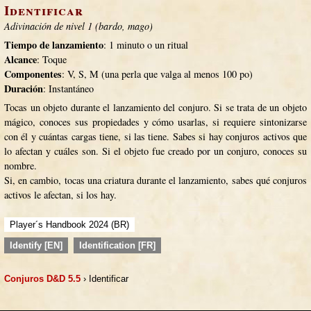
Identificar
Adivinación de nivel 1 (bardo, mago)
Tiempo de lanzamiento
: 1 minuto o un ritual
Alcance
: Toque
Componentes
: V, S, M (una perla que valga al menos 100 po)
Duración
: Instantáneo
Tocas un objeto durante el lanzamiento del conjuro. Si se trata de un objeto
mágico, conoces sus propiedades y cómo usarlas, si requiere sintonizarse
con él y cuántas cargas tiene, si las tiene. Sabes si hay conjuros activos que
lo afectan y cuáles son. Si el objeto fue creado por un conjuro, conoces su
nombre.
Si, en cambio, tocas una criatura durante el lanzamiento, sabes qué conjuros
activos le afectan, si los hay.
Player´s Handbook 2024 (BR)
Identify [EN]
Identification [FR]
Conjuros D&D 5.5
› Identificar