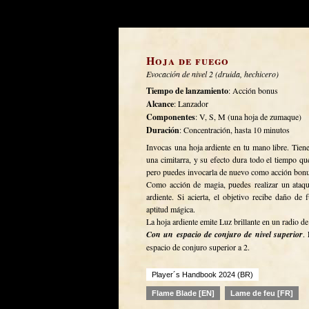
Hoja de fuego
Evocación de nivel 2 (druida, hechicero)
Tiempo de lanzamiento
: Acción bonus
Alcance
: Lanzador
Componentes
: V, S, M (una hoja de zumaque)
Duración
: Concentración, hasta 10 minutos
Invocas una hoja ardiente en tu mano libre. Tien
una cimitarra, y su efecto dura todo el tiempo que
pero puedes invocarla de nuevo como acción bonu
Como acción de magia, puedes realizar un ataqu
ardiente. Si acierta, el objetivo recibe daño d
aptitud mágica.
La hoja ardiente emite Luz brillante en un radio d
Con un espacio de conjuro de nivel superior
.
espacio de conjuro superior a 2.
Player´s Handbook 2024 (BR)
Flame Blade [EN]
Lame de feu [FR]