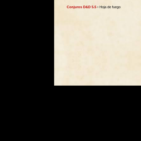
Conjuros D&D 5.5
› Hoja de fuego