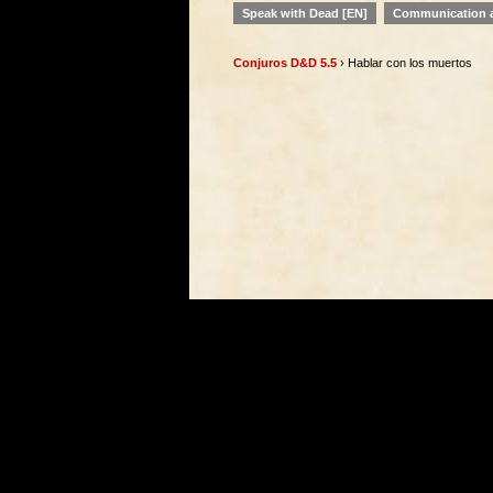
Speak with Dead [EN]
Communication a
Conjuros D&D 5.5
› Hablar con los muertos