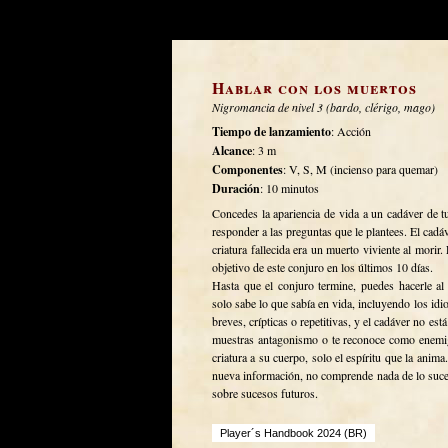
Hablar con los muertos
Nigromancia de nivel 3 (bardo, clérigo, mago)
Tiempo de lanzamiento
: Acción
Alcance
: 3 m
Componentes
: V, S, M (incienso para quemar)
Duración
: 10 minutos
Concedes la apariencia de vida a un cadáver de tu
responder a las preguntas que le plantees. El cadáve
criatura fallecida era un muerto viviente al morir. 
objetivo de este conjuro en los últimos 10 días.
Hasta que el conjuro termine, puedes hacerle al
solo sabe lo que sabía en vida, incluyendo los id
breves, crípticas o repetitivas, y el cadáver no est
muestras antagonismo o te reconoce como enemig
criatura a su cuerpo, solo el espíritu que la anim
nueva información, no comprende nada de lo suce
sobre sucesos futuros.
Player´s Handbook 2024 (BR)