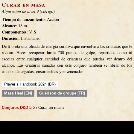
Curar en masa
Abjuración de nivel 9 (clérigo)
Tiempo de lanzamiento
: Acción
Alcance
: 18 m
Componentes
: V, S
Duración
: Instantáneo
De ti brota una oleada de energía curativa que envuelve a las criaturas que te
rodean. Haces recuperar hasta 700 puntos de golpe, repartidos como tú
escojas entre cualquier cantidad de criaturas que puedas ver dentro del
alcance. Las criaturas sanadas con este conjuro también se libran de los
estados de cegadas, ensordecidas y envenenadas.
Player´s Handbook 2024 (BR)
Mass Heal [EN]
Guérison de groupe [FR]
Conjuros D&D 5.5
› Curar en masa