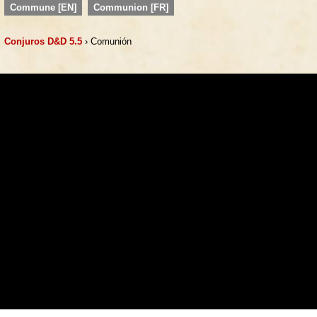
Commune [EN]
Communion [FR]
Conjuros D&D 5.5
› Comunión