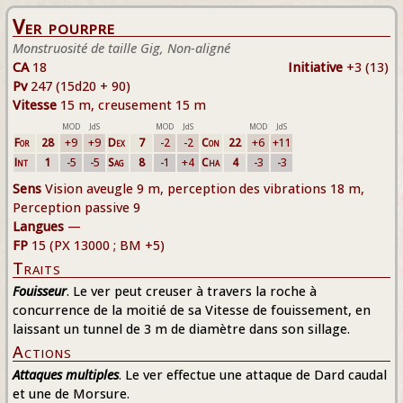
Ver pourpre
Monstruosité de taille Gig, Non-aligné
CA
18
Initiative
+3 (13)
Pv
247 (15d20 + 90)
Vitesse
15 m, creusement 15 m
MOD
JdS
MOD
JdS
MOD
JdS
For
28
+9
+9
Dex
7
-2
-2
Con
22
+6
+11
Int
1
-5
-5
Sag
8
-1
+4
Cha
4
-3
-3
Sens
Vision aveugle 9 m, perception des vibrations 18 m,
Perception passive 9
Langues
—
FP
15 (PX 13000 ; BM +5)
Traits
Fouisseur
. Le ver peut creuser à travers la roche à
concurrence de la moitié de sa Vitesse de fouissement, en
laissant un tunnel de 3 m de diamètre dans son sillage.
Actions
Attaques multiples
. Le ver effectue une attaque de Dard caudal
et une de Morsure.