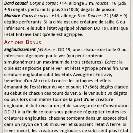
Dard caudal
.
Corps à corps
: +14, allonge 3 m.
Touché
: 16 (2d6
+ 9) dégâts perforants plus 35 (10d6) dégâts de poison.
Morsure
.
Corps à corps
: +14, allonge 3 m.
Touché
: 22 (3d8 + 9)
dégâts perforants. Si la cible est une créature de taille G ou
inférieure, elle subit l'état Agrippé (évasion DD 19), ainsi que
l'état Entravé tant qu'elle est agrippée.
Actions Bonus
Engloutissement
.
JdS Force
: DD 19, une créature de taille G ou
inférieure Agrippée par le ver (qui peut contenir
simultanément un maximum de trois créatures).
Échec
: la
cible est engloutie par le ver, et l'état Agrippé prend fin. Une
créature engloutie subit les états Aveuglé et Entravé,
bénéficie d'un Abri total contre les attaques et effets
émanant de l'extérieur du ver et subit 17 (5d6) dégâts d'acide
au début de chacun des tours du ver. Si le ver subit 30 dégâts
ou plus lors d'un même tour de la part d'une créature
engloutie, il doit réussir un jet de sauvegarde de Constitution
DD 21 à la fin de ce tour sous peine de régurgiter toutes les
créatures englouties, chacune tombant dans un espace situé
dans un rayon de 1,50 m du ver et subissant l'état À terre. Si
le ver meurt, les créatures englouties ne subissent plus l'état