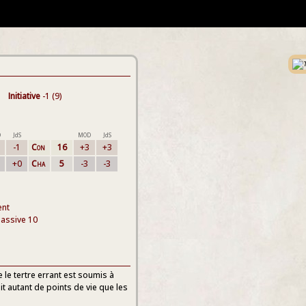
Initiative
-1 (9)
D
JdS
MOD
JdS
-1
Con
16
+3
+3
+0
Cha
5
-3
-3
ent
passive 10
 le tertre errant est soumis à
it autant de points de vie que les