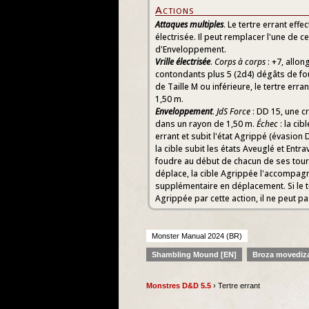
Actions
Attaques multiples
. Le tertre errant effe
électrisée. Il peut remplacer l'une de c
d'Enveloppement.
Vrille électrisée
.
Corps à corps
: +7, allon
contondants plus 5 (2d4) dégâts de foud
de Taille M ou inférieure, le tertre erran
1,50 m.
Enveloppement
.
JdS Force
: DD 15, une cr
dans un rayon de 1,50 m.
Échec
: la cib
errant et subit l'état Agrippé (évasion 
la cible subit les états Aveuglé et Entr
foudre au début de chacun de ses tours
déplace, la cible Agrippée l'accompa
supplémentaire en déplacement. Si le t
Agrippée par cette action, il ne peut pa
Monster Manual 2024 (BR)
Shambling Mound [EN]
Broza movediza
Monstres D&D 5.5
› Tertre errant