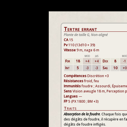
Tertre errant
Plante de taille G, Non-aligné
CA
15
Pv
110 (13d10 + 39)
Vitesse
9 m, nage 6 m
MOD
JdS
MO
For
18
+4
+4
Dex
8
-1
Int
5
-3
-3
Sag
10
+0
Compétences
Discrétion +3
Résistances
froid, feu
Immunités
foudre ; Assourdi, Épuisem
Sens
Vision aveugle 18 m, Perception 
Langues
—
FP
5 (PX 1800 ; BM +3)
Traits
Absorption de la foudre
. Chaque fois que
des dégâts de foudre, il récupère en fa
dégâts de foudre infligés.