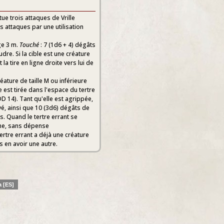
ctue trois attaques de Vrille
es attaques par une utilisation
ge 3 m.
Touché
: 7 (1d6 + 4) dégâts
re. Si la cible est une créature
t la tire en ligne droite vers lui de
éature de taille M ou inférieure
le est tirée dans l'espace du tertre
DD 14). Tant qu'elle est agrippée,
avé, ainsi que 10 (3d6) dégâts de
. Quand le tertre errant se
gne, sans dépense
ertre errant a déjà une créature
s en avoir une autre.
 [ES]