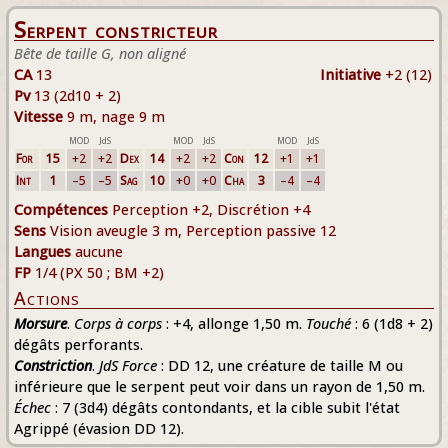
Serpent constricteur
Bête de taille G, non aligné
CA
13
Initiative
+2 (12)
Pv
13 (2d10 + 2)
Vitesse
9 m, nage 9 m
MOD
JdS
MOD
JdS
MOD
JdS
For
15
+2
+2
Dex
14
+2
+2
Con
12
+1
+1
Int
1
–5
–5
Sag
10
+0
+0
Cha
3
–4
–4
Compétences
Perception +2, Discrétion +4
Sens
Vision aveugle 3 m, Perception passive 12
Langues
aucune
FP
1/4 (PX 50 ; BM +2)
Actions
Morsure
.
Corps à corps
: +4, allonge 1,50 m.
Touché
: 6 (1d8 + 2)
dégâts perforants.
Constriction
.
JdS Force
: DD 12, une créature de taille M ou
inférieure que le serpent peut voir dans un rayon de 1,50 m.
Échec
: 7 (3d4) dégâts contondants, et la cible subit l'état
Agrippé (évasion DD 12).