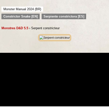
Monster Manual 2024 (BR)
Constrictor Snake [EN]
Serpiente constrictora [ES]
Monstres D&D 5.5
› Serpent constricteur