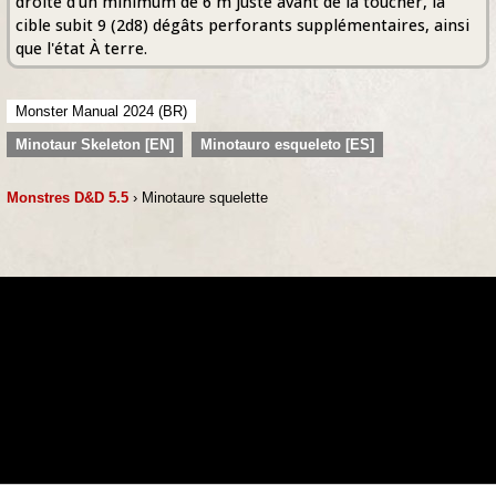
droite d'un minimum de 6 m juste avant de la toucher, la
cible subit 9 (2d8) dégâts perforants supplémentaires, ainsi
que l'état À terre.
Monster Manual 2024 (BR)
Minotaur Skeleton [EN]
Minotauro esqueleto [ES]
Monstres D&D 5.5
› Minotaure squelette