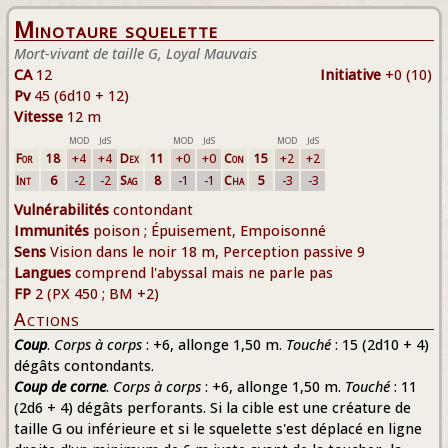
Minotaure squelette
Mort-vivant de taille G, Loyal Mauvais
CA
12
Initiative
+0 (10)
Pv
45 (6d10 + 12)
Vitesse
12 m
MOD
JdS
MOD
JdS
MOD
JdS
For
18
+4
+4
Dex
11
+0
+0
Con
15
+2
+2
Int
6
-2
-2
Sag
8
-1
-1
Cha
5
-3
-3
Vulnérabilités
contondant
Immunités
poison ; Épuisement, Empoisonné
Sens
Vision dans le noir 18 m, Perception passive 9
Langues
comprend l'abyssal mais ne parle pas
FP
2 (PX 450 ; BM +2)
Actions
Coup
.
Corps à corps
: +6, allonge 1,50 m.
Touché
: 15 (2d10 + 4)
dégâts contondants.
Coup de corne
.
Corps à corps
: +6, allonge 1,50 m.
Touché
: 11
(2d6 + 4) dégâts perforants. Si la cible est une créature de
taille G ou inférieure et si le squelette s'est déplacé en ligne