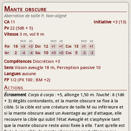
Mante obscure
Aberration de taille P, Non-aligné
CA
11
Initiative
+3 (13)
Pv
22 (5d6 + 5)
Vitesse
3 m, vol 9 m
MOD
JdS
MOD
JdS
MOD
JdS
For
16
+3
+3
Dex
12
+1
+1
Con
13
+1
+1
Int
2
-4
-4
Sag
10
+0
+0
Cha
5
-3
-3
Compétences
Discrétion +3
Sens
Vision aveugle 18 m, Perception passive 10
Langues
aucune
FP
1/2 (PX 100 ; BM +2)
Actions
Écrasement
.
Corps à corps
: +5, allonge 1,50 m.
Touché
: 6 (1d6
+ 3) dégâts contondants, et la mante obscure se fixe à la
cible. Si la cible est une créature de taille M ou inférieure et
si la mante obscure avait un Avantage au jet d'attaque, elle
recouvre la cible qui subit l'état Aveuglé et s'asphyxie tant
que la mante obscure reste ainsi fixée à elle. Tant qu'elle est