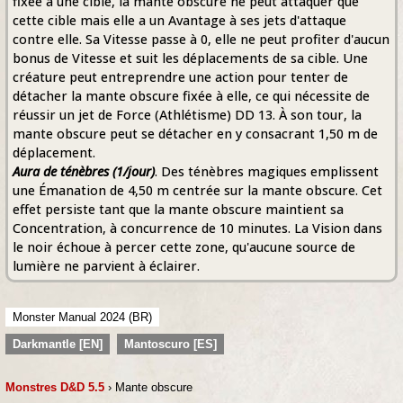
fixée à une cible, la mante obscure ne peut attaquer que
cette cible mais elle a un Avantage à ses jets d'attaque
contre elle. Sa Vitesse passe à 0, elle ne peut profiter d'aucun
bonus de Vitesse et suit les déplacements de sa cible. Une
créature peut entreprendre une action pour tenter de
détacher la mante obscure fixée à elle, ce qui nécessite de
réussir un jet de Force (Athlétisme) DD 13. À son tour, la
mante obscure peut se détacher en y consacrant 1,50 m de
déplacement.
Aura de ténèbres (1/jour)
. Des ténèbres magiques emplissent
une Émanation de 4,50 m centrée sur la mante obscure. Cet
effet persiste tant que la mante obscure maintient sa
Concentration, à concurrence de 10 minutes. La Vision dans
le noir échoue à percer cette zone, qu'aucune source de
lumière ne parvient à éclairer.
Monster Manual 2024 (BR)
Darkmantle [EN]
Mantoscuro [ES]
Monstres D&D 5.5
› Mante obscure