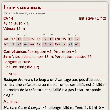
Loup sanguinaire
Bête de taille G, non aligné
CA
14
Initiative
+2 (12)
Pv
22 (3d10 + 6)
Vitesse
15 m
MOD
JdS
MOD
JdS
MOD
JdS
For
17
+3
+3
Dex
15
+2
+2
Con
15
+2
+2
Int
3
–4
–4
Sag
12
+1
+1
Cha
7
–2
–2
Compétences
Perception +5, Discrétion +4
Sens
Vision dans le noir 18 m, Perception passive 15
Langues
aucune
FP
1 (PX 200 ; BM +2)
Traits
Tactique de meute
. Le loup a un Avantage aux jets d'attaque
contre une créature si au moins l'un de ses alliés est à 1,50 m
ou moins de la créature et si l'allié n'a pas l'état Incapable
d'agir.
Actions
Morsure
.
Corps à corps
: +5, allonge 1,50 m.
Touché
: 8 (1d10 +