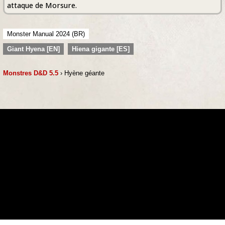
attaque de Morsure.
Monster Manual 2024 (BR)
Giant Hyena [EN]
Hiena gigante [ES]
Monstres D&D 5.5
› Hyène géante