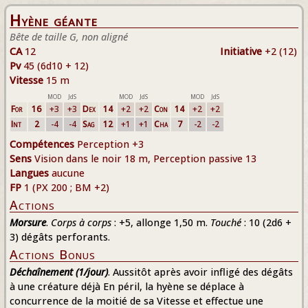
Hyène géante
Bête de taille G, non aligné
CA
12
Initiative
+2 (12)
Pv
45 (6d10 + 12)
Vitesse
15 m
MOD
JdS
MOD
JdS
MOD
JdS
For
16
+3
+3
Dex
14
+2
+2
Con
14
+2
+2
Int
2
-4
-4
Sag
12
+1
+1
Cha
7
-2
-2
Compétences
Perception +3
Sens
Vision dans le noir 18 m, Perception passive 13
Langues
aucune
FP
1 (PX 200 ; BM +2)
Actions
Morsure
.
Corps à corps
: +5, allonge 1,50 m.
Touché
: 10 (2d6 +
3) dégâts perforants.
Actions Bonus
Déchaînement (1/jour)
. Aussitôt après avoir infligé des dégâts
à une créature déjà En péril, la hyène se déplace à
concurrence de la moitié de sa Vitesse et effectue une