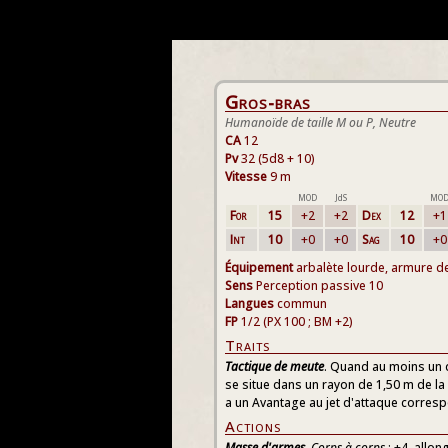
Gros-bras
Humanoïde de taille M ou P, Neutre
CA
12
Pv
32 (5d8 + 10)
Vitesse
9 m
MOD
JdS
MO
For
15
+2
+2
Dex
12
+1
Int
10
+0
+0
Sag
10
+0
Équipement
arbalète lourde, armure d
Sens
Perception passive 10
Langues
commun
FP
1/2 (PX 100 ; BM +2)
Traits
Tactique de meute
. Quand au moins un d
se situe dans un rayon de 1,50 m de la c
a un Avantage au jet d'attaque corres
Actions
Masse d'armes
.
Corps à corps
: +4, allon