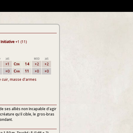
Initiative
+1 (11)
D
JdS
MOD
JdS
+1
Con
14
+2
+2
+0
Cha
11
+0
+0
e cuir, masse d'armes
e ses alliés non Incapable d'agir
réature qu'il cible, le gros-bras
pondant.
ge 1,50 m.
Touché
: 5 (1d6 + 2)