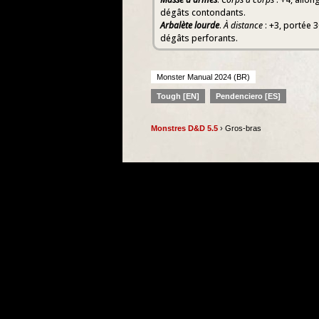
dégâts contondants.
Arbalète lourde
.
À distance
: +3, portée 
dégâts perforants.
Monster Manual 2024 (BR)
Tough [EN]
Pendenciero [ES]
Monstres D&D 5.5
› Gros-bras