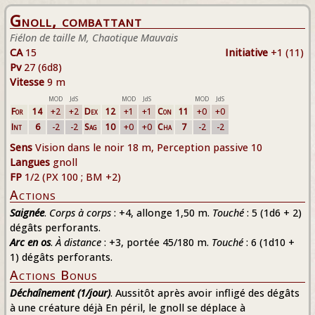
Gnoll, combattant
Fiélon de taille M, Chaotique Mauvais
CA
15
Initiative
+1 (11)
Pv
27 (6d8)
Vitesse
9 m
MOD
JdS
MOD
JdS
MOD
JdS
For
14
+2
+2
Dex
12
+1
+1
Con
11
+0
+0
Int
6
-2
-2
Sag
10
+0
+0
Cha
7
-2
-2
Sens
Vision dans le noir 18 m, Perception passive 10
Langues
gnoll
FP
1/2 (PX 100 ; BM +2)
Actions
Saignée
.
Corps à corps
: +4, allonge 1,50 m.
Touché
: 5 (1d6 + 2)
dégâts perforants.
Arc en os
.
À distance
: +3, portée 45/180 m.
Touché
: 6 (1d10 +
1) dégâts perforants.
Actions Bonus
Déchaînement (1/jour)
. Aussitôt après avoir infligé des dégâts
à une créature déjà En péril, le gnoll se déplace à