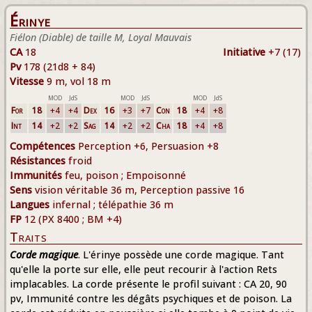
Érinye
Fiélon (Diable) de taille M, Loyal Mauvais
CA
18
Initiative
+7 (17)
Pv
178 (21d8 + 84)
Vitesse
9 m, vol 18 m
MOD
JdS
MOD
JdS
MOD
JdS
For
18
+4
+4
Dex
16
+3
+7
Con
18
+4
+8
Int
14
+2
+2
Sag
14
+2
+2
Cha
18
+4
+8
Compétences
Perception +6, Persuasion +8
Résistances
froid
Immunités
feu, poison ; Empoisonné
Sens
vision véritable 36 m, Perception passive 16
Langues
infernal ; télépathie 36 m
FP
12 (PX 8400 ; BM +4)
Traits
Corde magique
. L'érinye possède une corde magique. Tant
qu'elle la porte sur elle, elle peut recourir à l'action Rets
implacables. La corde présente le profil suivant : CA 20, 90
pv, Immunité contre les dégâts psychiques et de poison. La