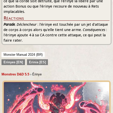
ce que la corde soit détruite, que l'érinye la libère par une
action Bonus ou que l'érinye recoure de nouveau à Rets
implacables.
Réactions
Parade
.
Déclencheur
: l'érinye est touchée par un jet d'attaque
de corps à corps alors qu'elle tient une arme.
Conséquences
:
l'érinye ajoute 4 à sa CA contre cette attaque, ce qui peut la
faire rater.
Monster Manual 2024 (BR)
Erinyes [EN]
Erinia [ES]
Monstres D&D 5.5
› Érinye