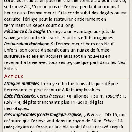
corde est réduite en poussière si elle tombe à 0 point de vie,
se trouve à 1,50 m ou plus de l'érinye pendant au moins 1
heure ou si l'érinye meurt. Si la corde subit des dégâts ou est
détruite, l'érinye peut la restaurer entièrement en
terminant un Repos court ou long.
Résistance à la magie
. L'érinye a un Avantage aux jets de
sauvegarde contre les sorts et autres effets magiques.
Restauration diabolique
. Si l'érinye meurt hors des Neuf
Enfers, son corps disparaît dans un nuage de fumée
sulfureuse et elle en acquiert aussitôt un nouveau en
revenant à la vie avec tous ses pv, quelque part dans les Neuf
Enfers.
Actions
Attaques multiples
. L'érinye effectue trois attaques d'Épée
flétrissante et peut recourir à Rets implacables.
Épée flétrissante
.
Corps à corps
: +8, allonge 1,50 m.
Touché
: 13
(2d8 + 4) dégâts tranchants plus 11 (2d10) dégâts
nécrotiques.
Rets implacables (corde magique requise)
.
JdS Force
: DD 16, une
créature que l'érinye voit dans un rayon de 36 m.
Échec
: 14
(4d6) dégâts de force, et la cible subit l'état Entravé jusqu'à