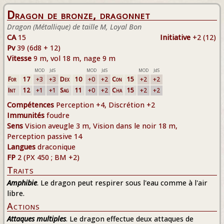
Dragon de bronze, dragonnet
Dragon (Métallique) de taille M, Loyal Bon
CA
15
Initiative
+2 (12)
Pv
39 (6d8 + 12)
Vitesse
9 m, vol 18 m, nage 9 m
MOD
JdS
MOD
JdS
MOD
JdS
For
17
+3
+3
Dex
10
+0
+2
Con
15
+2
+2
Int
12
+1
+1
Sag
11
+0
+2
Cha
15
+2
+2
Compétences
Perception +4, Discrétion +2
Immunités
foudre
Sens
Vision aveugle 3 m, Vision dans le noir 18 m,
Perception passive 14
Langues
draconique
FP
2 (PX 450 ; BM +2)
Traits
Amphibie
. Le dragon peut respirer sous l'eau comme à l'air
libre.
Actions
Attaques multiples
. Le dragon effectue deux attaques de