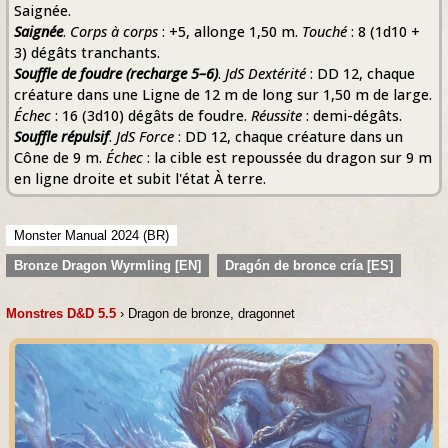
Saignée.
Saignée
.
Corps à corps
: +5, allonge 1,50 m.
Touché
: 8 (1d10 +
3) dégâts tranchants.
Souffle de foudre (recharge 5–6)
.
JdS Dextérité
: DD 12, chaque
créature dans une Ligne de 12 m de long sur 1,50 m de large.
Échec
: 16 (3d10) dégâts de foudre.
Réussite
: demi-dégâts.
Souffle répulsif
.
JdS Force
: DD 12, chaque créature dans un
Cône de 9 m.
Échec
: la cible est repoussée du dragon sur 9 m
en ligne droite et subit l'état À terre.
Monster Manual 2024 (BR)
Bronze Dragon Wyrmling [EN]
Dragón de bronce cría [ES]
Monstres D&D 5.5
› Dragon de bronze, dragonnet