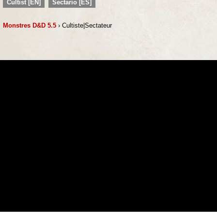
Cultist [EN]
Sectario [ES]
Monstres D&D 5.5
› Cultiste|Sectateur