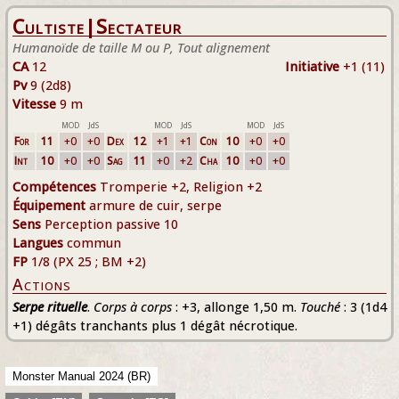
Cultiste|Sectateur
Humanoïde de taille M ou P, Tout alignement
CA
12
Initiative
+1 (11)
Pv
9 (2d8)
Vitesse
9 m
MOD
JdS
MOD
JdS
MOD
JdS
For
11
+0
+0
Dex
12
+1
+1
Con
10
+0
+0
Int
10
+0
+0
Sag
11
+0
+2
Cha
10
+0
+0
Compétences
Tromperie +2, Religion +2
Équipement
armure de cuir, serpe
Sens
Perception passive 10
Langues
commun
FP
1/8 (PX 25 ; BM +2)
Actions
Serpe rituelle
.
Corps à corps
: +3, allonge 1,50 m.
Touché
: 3 (1d4
+1) dégâts tranchants plus 1 dégât nécrotique.
Monster Manual 2024 (BR)