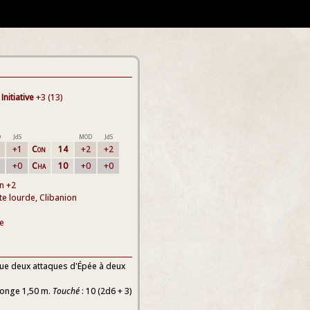
Initiative
+3 (13)
D
JdS
MOD
JdS
+1
Con
14
+2
+2
+0
Cha
10
+0
+0
n +2
e lourde, Clibanion
e
tue deux attaques d'Épée à deux
llonge 1,50 m.
Touché
: 10 (2d6 + 3)