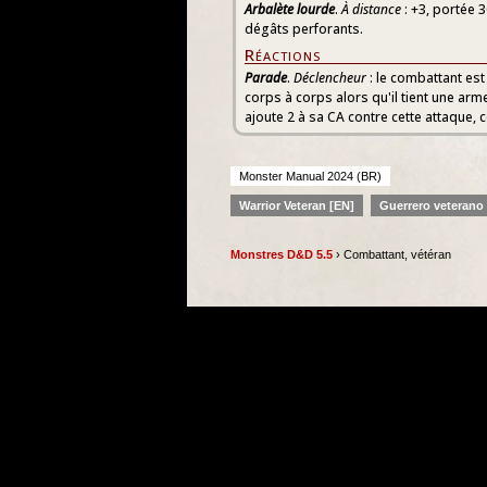
Arbalète lourde
.
À distance
: +3, portée 
dégâts perforants.
Réactions
Parade
.
Déclencheur
: le combattant est
corps à corps alors qu'il tient une arm
ajoute 2 à sa CA contre cette attaque, ce
Monster Manual 2024 (BR)
Warrior Veteran [EN]
Guerrero veterano 
Monstres D&D 5.5
› Combattant, vétéran