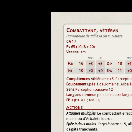
Combattant, vétéran
Humanoïde de taille M ou P, Neutre
CA
17
Pv
65 (10d8 + 20)
Vitesse
9 m
MOD
JdS
MO
For
16
+3
+3
Dex
13
+1
Int
10
+0
+0
Sag
11
+0
Compétences
Athlétisme +5, Perceptio
Équipement
Épée à deux mains, Arbalèt
Sens
Perception passive 12
Langues
commun plus une autre langu
FP
3 (PX 700 ; BM +2)
Actions
Attaques multiples
. Le combattant effec
mains ou d'Arbalète lourde.
Épée à deux mains
.
Corps à corps
: +5, a
dégâts tranchants.